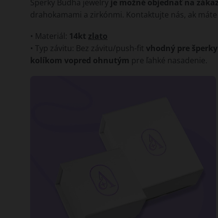
Šperky Budha jewelry
je možné objednať na záka
drahokamami a zirkónmi. Kontaktujte nás, ak máte 
• Materiál:
14kt
zlato
• Typ závitu: Bez závitu/push-fit
vhodný pre šperky
kolíkom vopred ohnutým
pre ľahké nasadenie.