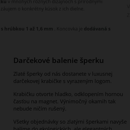
zku
v mnohých rôznych dizajnoch s prírodnými
V
záujem o konkrétny kúsok z ich dielne.
Z
 s hrúbkou 1 až 1,6 mm
. Koncovka je
dodávaná s
Darčekové balenie šperku
Zlaté šperky od nás dostanete v luxusnej
darčekovej krabičke s vyrazeným logom.
Krabičku otvorte hladko, odklopením hornou
časťou na magnet. Výnimočný okamih tak
nebude ničím rušený.
Všetky objednávky so zlatými šperkami navyše
balíme do ekologických, ale elegantných