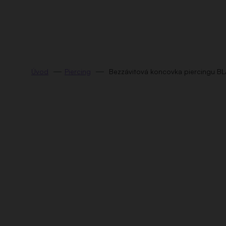
Prejsť
na
obsah
Piercing
Bezzávitová koncovka piercingu B