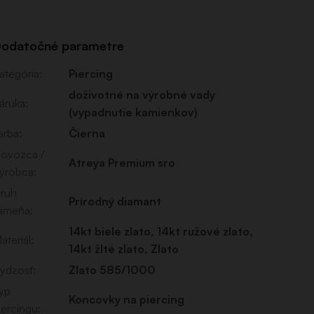
odatočné parametre
ategória
:
Piercing
doživotné na výrobné vady
áruka
:
(vypadnutie kamienkov)
arba
:
Čierna
ovozca /
Atreya Premium sro
ýrobca
:
ruh
Prírodný diamant
ameňa
:
14kt biele zlato
,
14kt ružové zlato
,
ateriál
:
14kt žlté zlato
,
Zlato
ýdzosť
:
Zlato 585/1000
yp
Koncovky na piercing
iercingu
: