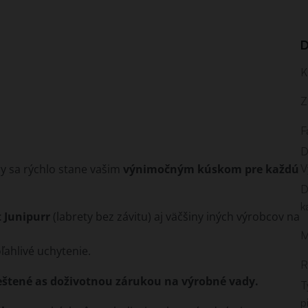
D
K
Z
F
D
V
y sa rýchlo stane vašim
výnimočným kúskom pre každú
D
k
t Junipurr
(labrety bez závitu) aj väčšiny iných výrobcov na
M
ľahlivé uchytenie.
R
eštené as doživotnou zárukou na výrobné vady.
T
p