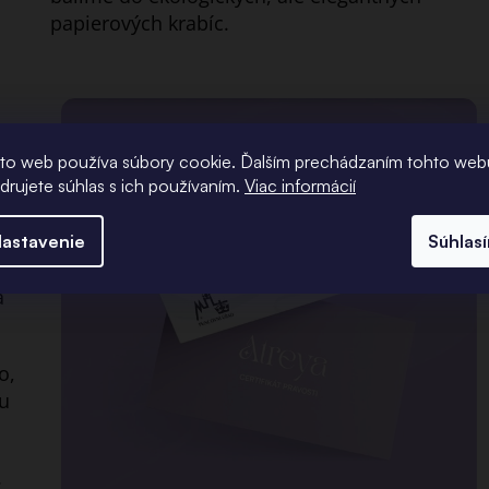
papierových krabíc.
to web používa súbory cookie. Ďalším prechádzaním tohto web
j
adrujete súhlas s ich používaním.
Viac informácií
astavenie
Súhlas
a
o,
u
.