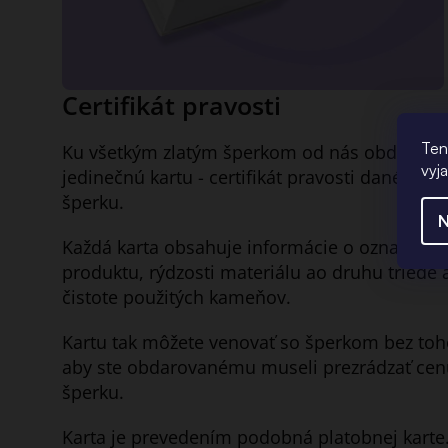
Certifikát pravosti
Ten
Ku všetkým zlatým šperkom od nás obdržíte a
vyj
jedinečnú kartu - certifikát pravosti daného
šperku.
N
Každá karta obsahuje informácie o označení
produktu, rýdzosti materiálu ao druhu triede 
čistote použitých kameňov.
Kartu tak môžete venovať so šperkom bez toh
aby ste obdarovanému museli prezrádzať cen
šperku.
Karta je prevedením podobná platobnej karte