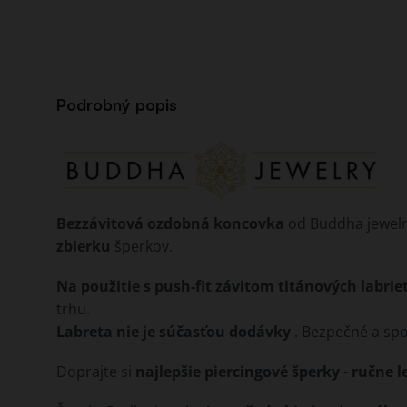
Podrobný popis
Bezzávitová ozdobná koncovka
od Buddha jewelr
zbierku
šperkov.
Na použitie s push-fit závitom titánových labrie
trhu.
Labreta nie je súčasťou dodávky
. Bezpečné a spo
Doprajte si
najlepšie piercingové šperky
-
ručne l