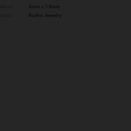
eľkosť
:
6mm x 7.5mm
načka
:
Budha Jewelry