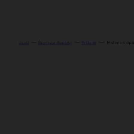
Prejsť
na
obsah
Šperky a doplnky
Prstene
Prstene s op