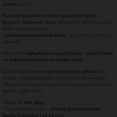
sbírku
šperků.
K použití s push-fit závitem titanových labret
Junipurr, Neometal, Inari
(labrety bez závitu) i většiny
jiných výrobců na trhu.
Labreta není součástí dodávky
. Bezpečné a spolehlivé
uchycení.
Dopřejte si
nejlepší piercingové šperky
-
ručně leštěné
a s doživotní zárukou na výrobní vady.
Šperky Buddha jewelry
lze objednat na zakázku
v
mnoha různých designech s přírodními drahokamy a
zirkony. Kontaktujte nás, pokud máte zájem o konkrétní
kousek z jejich dílny.
• Materiál:
14kt
zlato
• Typ závitu: Bez závitu -
vhodný pro bezzávitové
šperky o tloušťce 1 až 1,6 mm
.