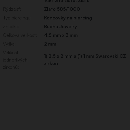
14kt žlté zlato
,
Zlato
Rýdzosť
:
Zlato 585/1000
Typ piercingu
:
Koncovky na piercing
Značka
:
Budha Jewelry
Celková velikost
:
4,5 mm x 3 mm
Výška
:
2 mm
Velikost
1) 2,5 x 2 mm a (1) 1 mm Swarovski CZ
jednotlivých
zirkon
zirkonů
: