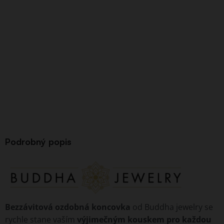
Podrobný popis
Bezzávitová ozdobná koncovka
od Buddha jewelry se
rychle stane vaším
výjimečným kouskem pro každou