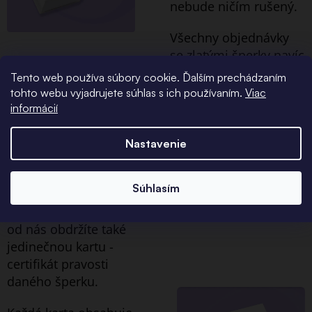
nebude ničím rušený.
Všechny objednávky
se zlatými šperky navíc
balíme do
Tento web používa súbory cookie. Ďalším prechádzaním
ekologických avšak
tohto webu vyjadrujete súhlas s ich používaním.
Viac
elegantních
informácií
papírových krabic.
Nastavenie
Certifikát
pravosti
Súhlasím
Ke všem zlatým šperkům
od nás obdržíte také
jedinečnou kartu -
certifikát pravosti
daného šperku.