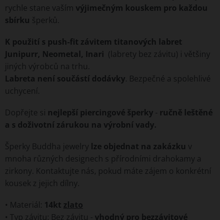
rychle stane vaším
výjimečným kouskem pro každou
sbírku
šperků.
K použití s push-fit závitem titanových labret
Junipurr, Neometal, Inari
(labrety bez závitu) i většiny
jiných výrobců na trhu.
Labreta není součástí dodávky
. Bezpečné a spolehlivé
uchycení.
Dopřejte si
nejlepší piercingové šperky
-
ručně leštěné
a s doživotní zárukou na výrobní vady.
Šperky Buddha jewelry
lze objednat na zakázku
v
mnoha různých designech s přírodními drahokamy a
zirkony. Kontaktujte nás, pokud máte zájem o konkrétní
kousek z jejich dílny.
• Materiál:
14kt
zlato
• Typ závitu: Bez závitu -
vhodný pro bezzávitové