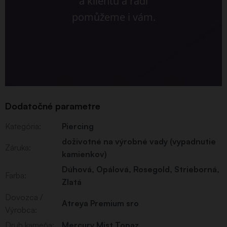
a klientů a rádi
pomůžeme i vám.
Dodatočné parametre
Kategória
:
Piercing
doživotné na výrobné vady (vypadnutie
Záruka
:
kamienkov)
Dúhová
,
Opálová
,
Rosegold
,
Strieborná
,
Farba
:
Zlatá
Dovozca /
Atreya Premium sro
Výrobca
:
Druh kameňa
:
Mercury Mist Topaz