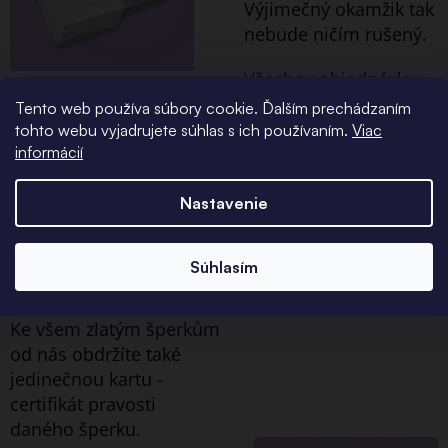
Výjimečný okamžik tak
nebude ničím rušený.
Všechny objednávky
se zlatými šperky navíc
Tento web používa súbory cookie. Ďalším prechádzaním
balíme do
tohto webu vyjadrujete súhlas s ich používaním.
Viac
ekologických avšak
informácií
elegantních
papírových krabic.
Nastavenie
Certifikát
Súhlasím
pravosti
Ke všem zlatým šperkům
od nás obdržíte také
jedinečnou kartu -
certifikát pravosti
daného šperku.