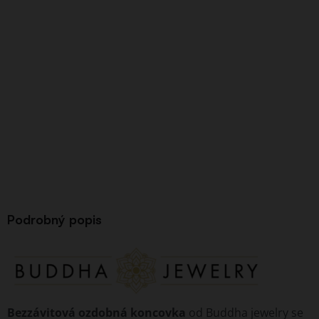
Podrobný popis
Bezzávitová ozdobná koncovka
od Buddha jewelry se