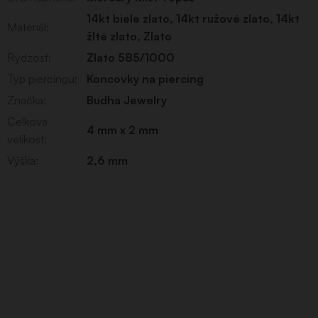
14kt biele zlato
,
14kt ružové zlato
,
14kt
Materiál
:
žlté zlato
,
Zlato
Rýdzosť
:
Zlato 585/1000
Typ piercingu
:
Koncovky na piercing
Značka
:
Budha Jewelry
Celková
4 mm x 2 mm
velikost
:
Výška
:
2,6 mm