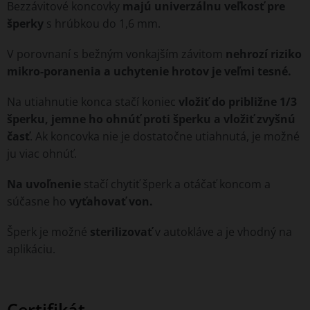
Bezzávitové koncovky
majú univerzálnu veľkosť pre
šperky
s hrúbkou do 1,6 mm.
V porovnaní s bežným vonkajším závitom
nehrozí riziko
mikro-poranenia a uchytenie hrotov je veľmi tesné.
Na utiahnutie konca stačí koniec
vložiť
do približne 1/3
šperku, jemne ho ohnúť proti šperku a vložiť zvyšnú
časť
. Ak koncovka nie je dostatočne utiahnutá, je možné
ju viac ohnúť.
Na uvoľnenie
stačí chytiť šperk a otáčať koncom a
súčasne ho
vyťahovať von.
Šperk je možné
sterilizovať
v autokláve a je vhodný na
aplikáciu.
Certifikát