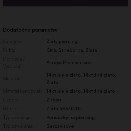
Dodatočné parametre
Kategória
:
Zlatý piercing
Farba
:
Číra
,
Strieborná
,
Zlatá
Dovozca /
Atreya Premium sro
Výrobca
:
14kt biele zlato
,
14kt žlté zlato
,
Materiál
:
Zlato
Materiál koncoviek
:
14kt biele zlato, 14kt žlté zlato
Ozdoba
:
Zirkón
Rýdzosť
:
Zlato 585/1000
Typ piercingu
:
Koncovky na piercing
Typ zatvárania
:
Bezzávitové