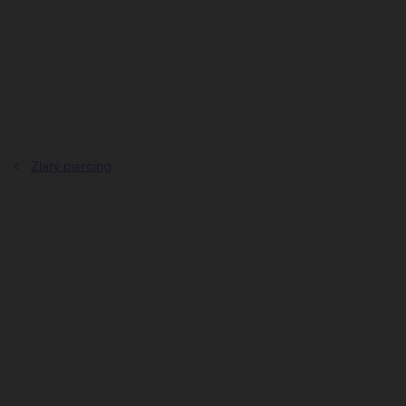
Prejsť
na
obsah
Zlatý piercing