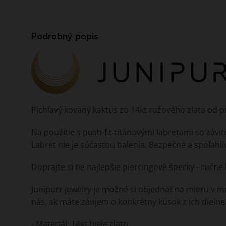
Podrobný popis
Pichľavý kovaný kaktus zo 14kt ružového zlata od p
Na použitie s push-fit titánovými labretami so závi
Labret nie je súčasťou balenia. Bezpečné a spoľahli
Doprajte si tie najlepšie piercingové šperky - ručn
Junipurr jewelry je možné si objednať na mieru v 
nás, ak máte záujem o konkrétny kúsok z ich dielne
- Materiál: 14kt biele zlato