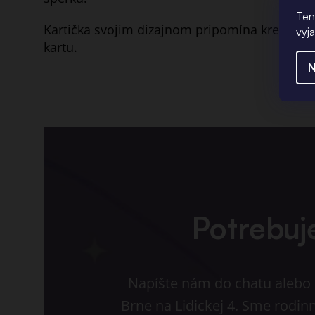
Ten
Kartička svojim dizajnom pripomína kreditnú
vyj
kartu.
N
Potrebuj
Napíšte nám do chatu alebo p
Brne na Lidickej 4. Sme rodin