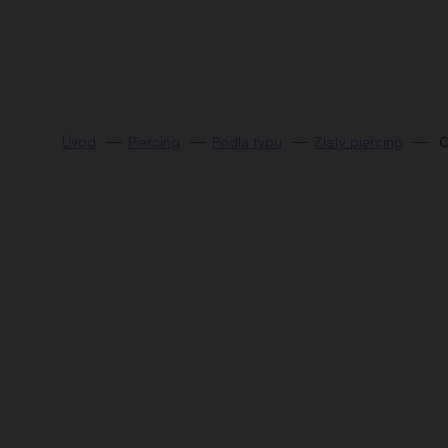
Prejsť
na
obsah
Piercing
Podla typu
Zlatý piercing
C