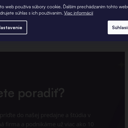
to web používa súbory cookie. Ďalším prechádzaním tohto web
adrujete súhlas s ich používaním.
Viac informácií
astavenie
Súhlas
ete poradiť?
ríďte do našej predajne a štúdia v
ná firma a podnikáme už viac ako 10