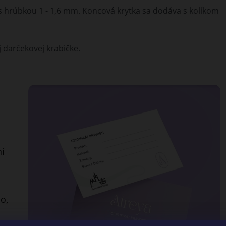
y s hrúbkou 1 - 1,6 mm. Koncová krytka sa dodáva s kolíkom
j darčekovej krabičke.
ní
o,