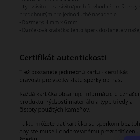
- Typ závitu: bez závitu/push-fit vhodné pre šperk
predohnutým pre jednoduché nasadenie.
- Rozmery: 4 mm x 6 mm
- Darčeková krabička: tento šperk dostanete v naše
Certifikát autentickosti
Tiež dostanete jedinečnú kartu - certifikát
pravosti pre všetky zlaté šperky od nás.
Každá kartička obsahuje informácie o označe
produktu, rýdzosti materiálu a type triedy a
čistoty použitých kameňov.
Takto môžete dať kartičku so šperkom bez toh
aby ste museli obdarovanému prezradiť cenu
šperku.