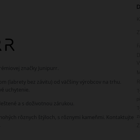
D
K
Z
F
D
V
rémiovej značky Junipurr.
M
tom (labrety bez závitu) od väčšiny výrobcov na trhu.
R
vé uchytenie.
T
p
e leštené a s doživotnou zárukou.
T
z
mnohých rôznych štýloch, s rôznymi kameňmi. Kontaktujte
.
Z