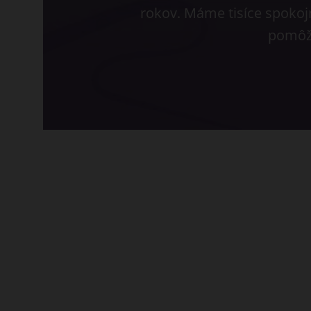
rokov. Máme tisíce spokojn
pomôž