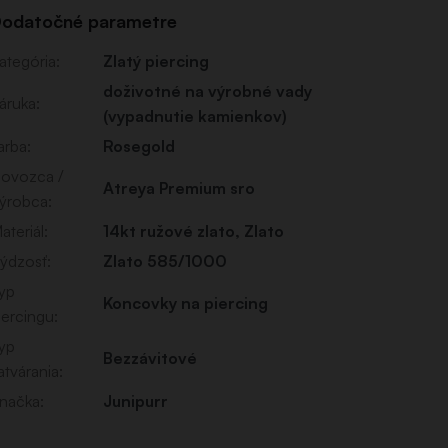
odatočné parametre
ategória
:
Zlatý piercing
doživotné na výrobné vady
áruka
:
(vypadnutie kamienkov)
arba
:
Rosegold
ovozca /
Atreya Premium sro
ýrobca
:
ateriál
:
14kt ružové zlato
,
Zlato
ýdzosť
:
Zlato 585/1000
yp
Koncovky na piercing
iercingu
:
yp
Bezzávitové
atvárania
:
načka
:
Junipurr