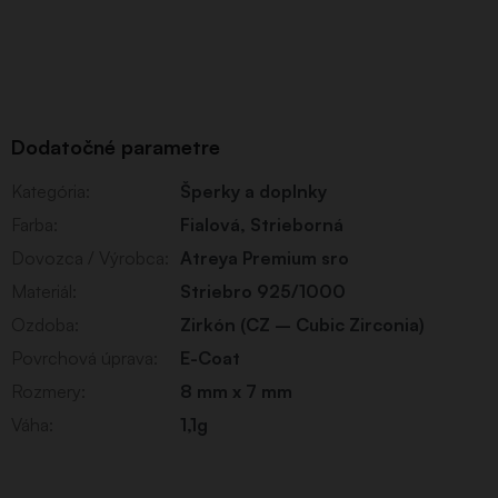
Dodatočné parametre
Kategória
:
Šperky a doplnky
Farba
:
Fialová
,
Strieborná
Dovozca / Výrobca
:
Atreya Premium sro
Materiál
:
Striebro 925/1000
Ozdoba
:
Zirkón (CZ – Cubic Zirconia)
Povrchová úprava
:
E-Coat
Rozmery
:
8 mm x 7 mm
Váha
:
1,1g