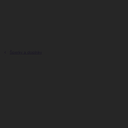
Prejsť
na
obsah
Šperky a doplnky