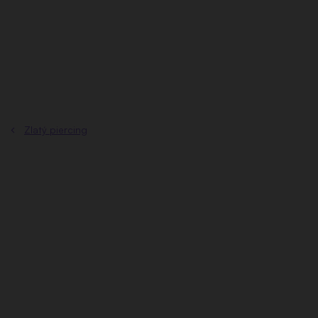
Prejsť
na
obsah
Zlatý piercing