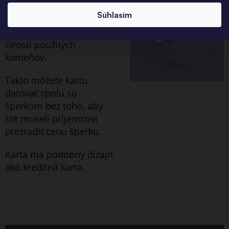
informácie o označení
Súhlasím
výrobku, čistote
materiálu a type triedy a
čírosti použitých
kameňov.
Takto môžete kartu
darovať spolu so
šperkom bez toho, aby
ste museli príjemcovi
prezradiť cenu šperku.
Karta má podobný dizajn
ako kreditná karta.