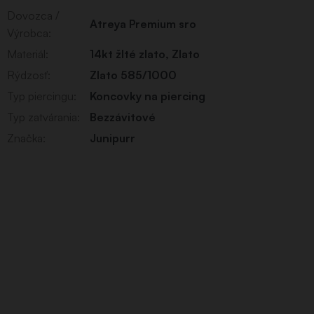
Dovozca /
Atreya Premium sro
Výrobca
:
Materiál
:
14kt žlté zlato
,
Zlato
Rýdzosť
:
Zlato 585/1000
Typ piercingu
:
Koncovky na piercing
Typ zatvárania
:
Bezzávitové
Značka
:
Junipurr