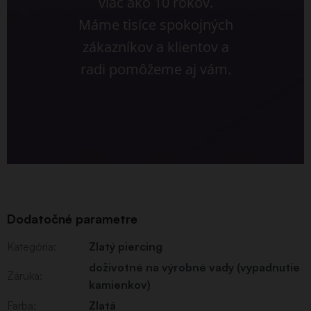
viac ako 10 rokov.
Máme tisíce spokojných
zákazníkov a klientov a
radi pomôžeme aj vám.
Dodatočné parametre
Kategória
:
Zlatý piercing
doživotné na výrobné vady (vypadnutie
Záruka
:
kamienkov)
Farba
:
Zlatá