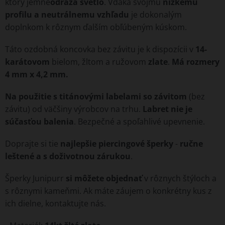
ktorý jemne
odráža svetlo
. Vďaka svojmu
nízkemu
profilu a neutrálnemu vzhľadu
je dokonalým
doplnkom k rôznym ďalším obľúbeným kúskom.
Táto ozdobná koncovka bez závitu je k dispozícii v
14-
karátovom
bielom, žltom a ružovom
zlate
.
Má rozmery
4 mm x 4,2 mm.
Na použitie s titánovými labelami so závitom
(bez
závitu) od väčšiny výrobcov na trhu.
Labret nie je
súčasťou balenia
. Bezpečné a spoľahlivé upevnenie.
Doprajte si tie
najlepšie piercingové šperky
-
ručne
leštené a s doživotnou zárukou
.
Šperky Junipurr
si môžete objednať
v rôznych štýloch a
s rôznymi kameňmi. Ak máte záujem o konkrétny kus z
ich dielne, kontaktujte nás.