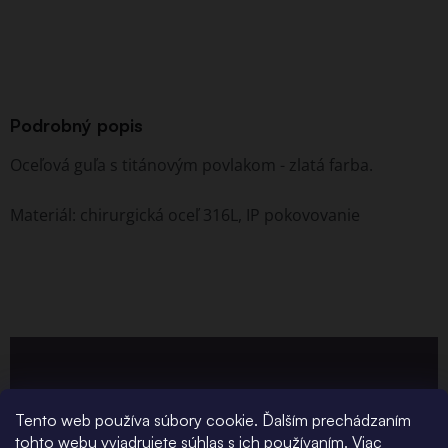
Podrobný popis
Oceľová guľa s titánovým povlakom - zlatá farba.
Materiál: chirurgická oceľ 316L, IP pokovovanie
Tento web používa súbory cookie. Ďalším prechádzaním
tohto webu vyjadrujete súhlas s ich používaním.
Viac