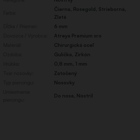
Čierna
,
Rosegold
,
Strieborná
,
Farba
:
Zlatá
Dĺžka / Priemer
:
6 mm
Dovozca / Výrobca
:
Atreya Premium sro
Materiál
:
Chirurgická oceľ
Ozdoba
:
Gulička
,
Zirkón
Hrúbka
:
0,8 mm
,
1 mm
Tvar nosovky
:
Zatočený
Typ piercingu
:
Nosovky
Umiestnenie
Do nosa
,
Nostril
piercingu
: