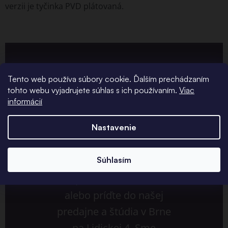
verzii je tyčinka PVD plátovaná.
Tento web používa súbory cookie. Ďalším prechádzaním
tohto webu vyjadrujete súhlas s ich používaním.
Viac
informácií
Potrebujete
Nastavenie
poradiť?
Súhlasím
Napíšte nám do chatu
alebo príďte do našej
predajne a štúdia v Brne
na Lidickej 4. Sme