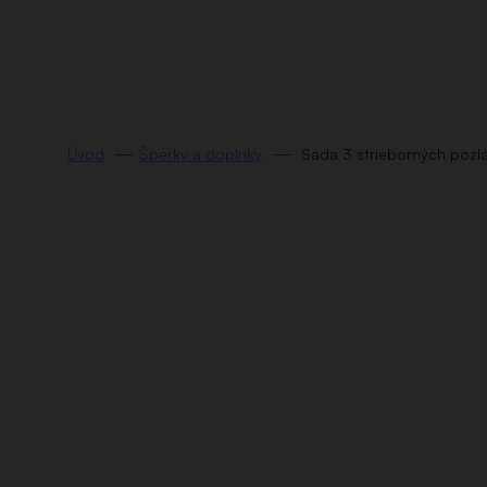
Prejsť
na
obsah
Šperky a doplnky
Sada 3 strieborných pozlá