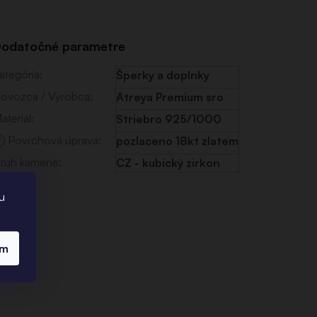
odatočné parametre
ategória
:
Šperky a doplnky
ovozca / Výrobca
:
Atreya Premium sro
ateriál
:
Striebro 925/1000
Povrchová úprava
:
pozlaceno 18kt zlatem
?
ruh kamene
:
CZ - kubický zirkon
u
ím