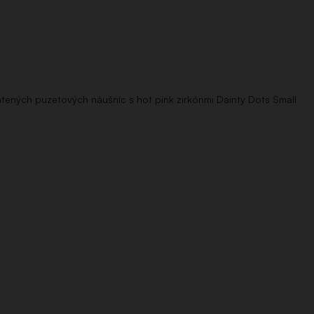
tených puzetových náušníc s hot pink zirkónmi Dainty Dots Small