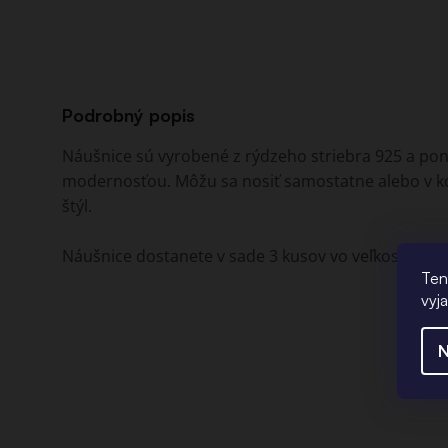
Podrobný popis
Náušnice sú vyrobené z rýdzeho striebra 925 a po
modernosťou. Môžu sa nosiť samostatne alebo v ko
štýl.
Náušnice dostanete v sade 3 kusov vo veľkostiach 
Ten
vyj
N