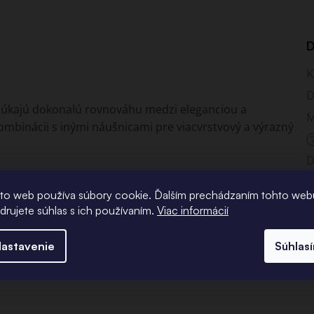
D
K
D
núkajú dokonalú rovnováhu medzi eleganciou a
M
mbinácii s inými náušnicami pre viacvrstvový a výrazný
D
1,5 mm; 2 mm a 2,5 mm vrátane motýlikových zapínaní.
to web používa súbory cookie. Ďalším prechádzaním tohto web
adrujete súhlas s ich používaním.
Viac informácií
astavenie
Súhlas