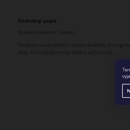
Podrobný popis
Oceľové náušnice - puzety.
Náušnice sú vyrobené z vysoko kvalitnej chirurgicke
kovy. Chirurgická oceľ je odolná voči korózii.
Ten
vyj
N