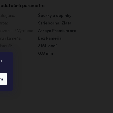
odatočné parametre
ategória
:
Šperky a doplnky
arba
:
Strieborná
,
Zlatá
ovozca / Výrobca
:
Atreya Premium sro
ruh kameňa
:
Bez kameňa
ateriál
:
316L oceľ
eľkosť
:
0,8 mm
u
ím