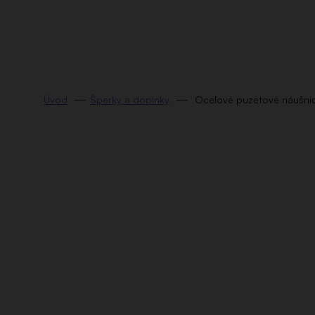
Prejsť
na
obsah
Šperky a doplnky
Oceľové puzetové náušni