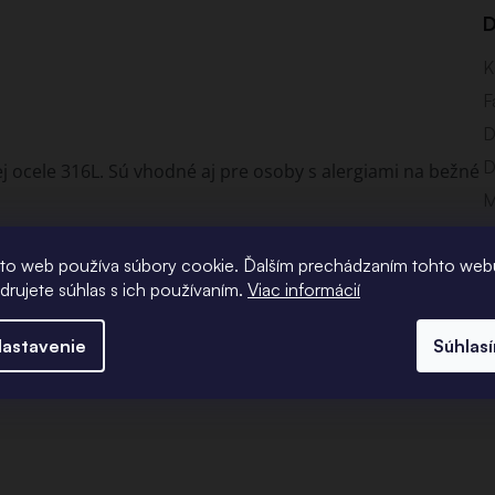
D
K
F
D
D
j ocele 316L.
Sú vhodné aj pre osoby s alergiami na bežné
M
V
to web používa súbory cookie. Ďalším prechádzaním tohto web
adrujete súhlas s ich používaním.
Viac informácií
astavenie
Súhlas