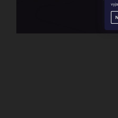
vyj
N