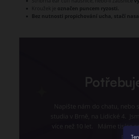
Stříbrná ear cuff náušnice, nebo-li záušnice
v
Kroužek je
označen puncem ryzosti.
Bez nutnosti propichování ucha, stačí nasa
Potřebuj
Napište nám do chatu, nebo s
studia v Brně, na Lidické 4. J
více než 10 let. Máme tisíce s
pomůž
Ten