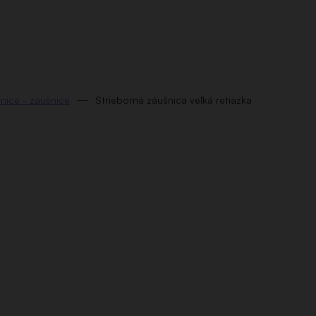
šnice - záušnice
Strieborná záušnica veľká retiazka