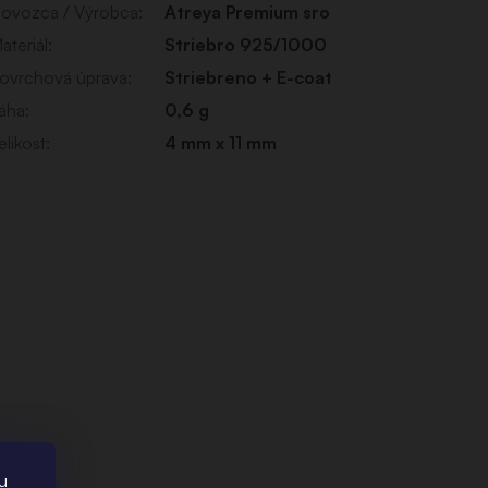
ovozca / Výrobca
:
Atreya Premium sro
ateriál
:
Striebro 925/1000
ovrchová úprava
:
Striebreno + E-coat
áha
:
0,6 g
elikost
:
4 mm x 11 mm
u