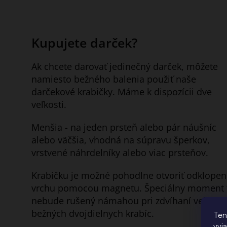
Kupujete darček?
Ak chcete darovať jedinečný darček, môžete
namiesto bežného balenia použiť naše
darčekové krabičky. Máme k dispozícii dve
veľkosti.
Menšia - na jeden prsteň alebo pár náušníc
alebo väčšia, vhodná na súpravu šperkov,
vrstvené náhrdelníky alebo viac prsteňov.
Krabičku je možné pohodlne otvoriť odklope
vrchu pomocou magnetu. Špeciálny moment 
nebude rušený námahou pri zdvíhaní veka
bežných dvojdielnych krabíc.
Ten
vyj