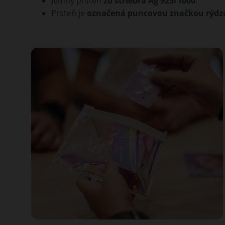
Jemný prsteň
zo striebra Ag 925/1000
.
Prsteň je
označená puncovou značkou rýdzo