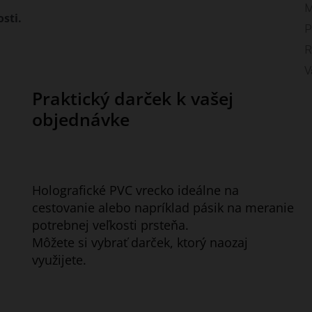
M
sti.
P
R
V
Praktický darček k vašej
objednávke
Holografické PVC vrecko ideálne na
cestovanie alebo napríklad pásik na meranie
potrebnej veľkosti prsteňa.
Môžete si vybrať darček, ktorý naozaj
využijete.