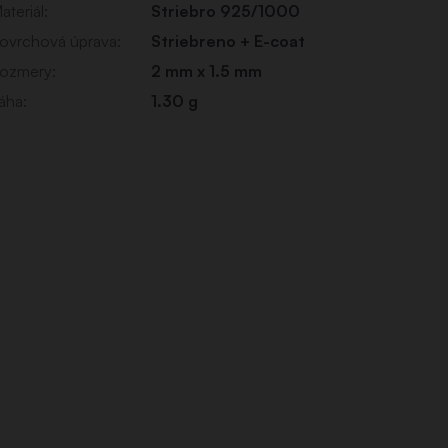
ateriál
:
Striebro 925/1000
ovrchová úprava
:
Striebreno + E-coat
ozmery
:
2 mm x 1.5 mm
áha
:
1.30 g