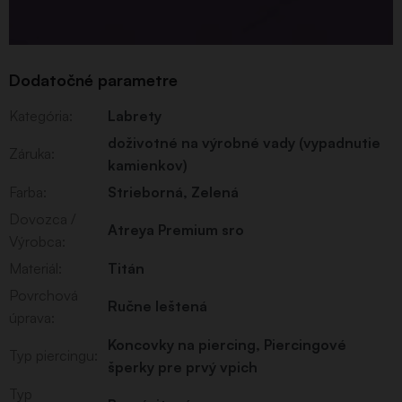
Dodatočné parametre
Kategória
:
Labrety
doživotné na výrobné vady (vypadnutie
Záruka
:
kamienkov)
Farba
:
Strieborná
,
Zelená
Dovozca /
Atreya Premium sro
Výrobca
:
Materiál
:
Titán
Povrchová
Ručne leštená
úprava
:
Koncovky na piercing
,
Piercingové
Typ piercingu
:
šperky pre prvý vpich
Typ