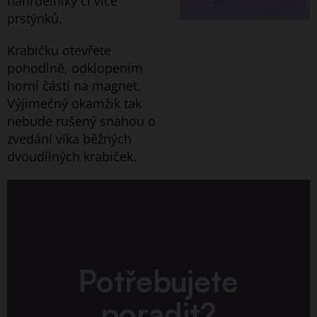
náhrdelníky či více
prstýnků.
Krabičku otevřete
pohodlně, odklopením
horní částí na magnet.
Výjimečný okamžik tak
nebude rušený snahou o
zvedání víka běžných
dvoudílných krabiček.
Potřebujete
poradit?