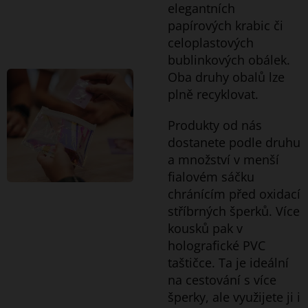
elegantních
papírových krabic či
celoplastových
bublinkových obálek.
Oba druhy obalů lze
plně recyklovat.
Produkty od nás
dostanete podle druhu
a množství v menší
fialovém sáčku
chránícím před oxidací
stříbrných šperků. Více
kousků pak v
holografické PVC
taštičce. Ta je i
deální
na cestování s více
šperky, ale využijete ji i