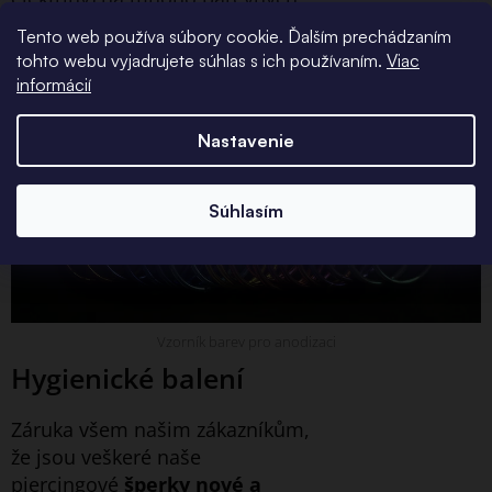
odstínů. Šperk si stále
zachová
Tento web používa súbory cookie. Ďalším prechádzaním
své původní vlastnosti i
tohto webu vyjadrujete súhlas s ich používaním.
Viac
kvalitu
- na šperk není
informácií
nanášena žádná vrstva jiného
materiálu ani barvy.
Nastavenie
Súhlasím
Vzorník barev pro anodizaci
Hygienické balení
Záruka všem našim zákazníkům,
že jsou veškeré naše
piercingové
šperky nové a