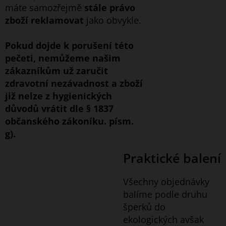
máte samozřejmě
stále právo
zboží reklamovat
jako obvykle.
Pokud dojde k porušení této
pečeti, nemůžeme našim
zákazníkům už zaručit
zdravotní nezávadnost a zboží
již nelze z hygienických
důvodů vrátit dle § 1837
občanského zákoníku. písm.
g).
Praktické balení
Všechny objednávky
balíme podle druhu
šperků do
ekologických avšak