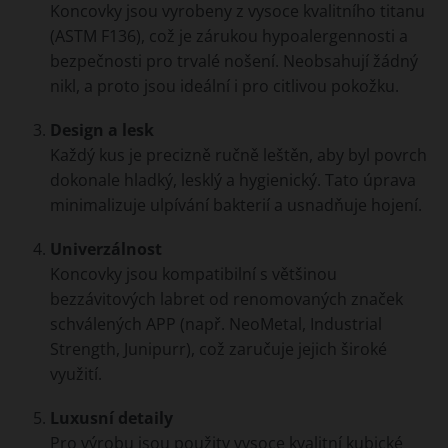
Koncovky jsou vyrobeny z vysoce kvalitního titanu
(ASTM F136), což je zárukou hypoalergennosti a
bezpečnosti pro trvalé nošení. Neobsahují žádný
nikl, a proto jsou ideální i pro citlivou pokožku.
Design a lesk
Každý kus je precizně ručně leštěn, aby byl povrch
dokonale hladký, lesklý a hygienický. Tato úprava
minimalizuje ulpívání bakterií a usnadňuje hojení.
Univerzálnost
Koncovky jsou kompatibilní s většinou
bezzávitových labret od renomovaných značek
schválených APP (např. NeoMetal, Industrial
Strength, Junipurr), což zaručuje jejich široké
využití.
Luxusní detaily
Pro výrobu jsou použity vysoce kvalitní kubické