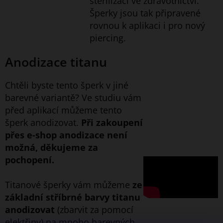
sterilizaci ve zdravotnictví.
Šperky jsou tak připravené
rovnou k aplikaci i pro nový
piercing.
Anodizace titanu
Chtěli byste tento šperk v jiné
barevné variantě? Ve studiu vám
před aplikací můžeme tento
šperk anodizovat.
Při zakoupení
přes e-shop anodizace není
možná, děkujeme za
pochopení.
Titanové šperky vám můžeme
ze
základní stříbrné barvy titanu
anodizovat
(zbarvit za pomocí
elektřiny) na mnoho barevných