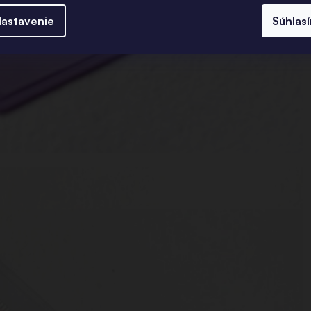
astavenie
Súhlas