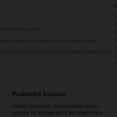
D
K
F
šetkých strán šperku.
D
D
veľkosti vzájomne kombinovať pre výsledný efekt.
M
ĺňajú najprísnejšie zdravotnícke požiadavky, nekorodujú
O
V
Praktické balenie
Všetky objednávky balíme podľa druhu
šperkov do ekologických, ale elegantných