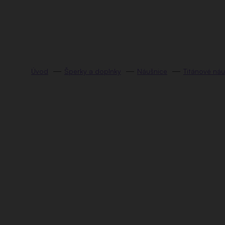
Prejsť
na
obsah
Šperky a doplnky
Náušnice
Titánové náu