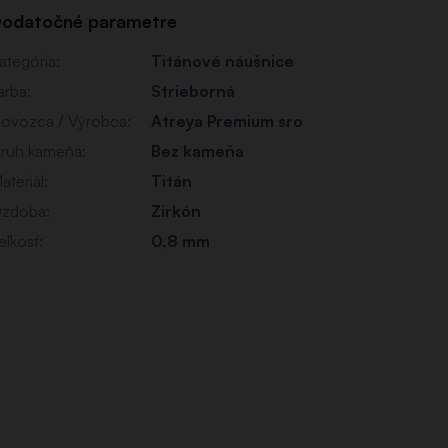
odatočné parametre
ategória
:
Titánové náušnice
arba
:
Strieborná
ovozca / Výrobca
:
Atreya Premium sro
ruh kameňa
:
Bez kameňa
ateriál
:
Titán
zdoba
:
Zirkón
eľkosť
:
0,8 mm