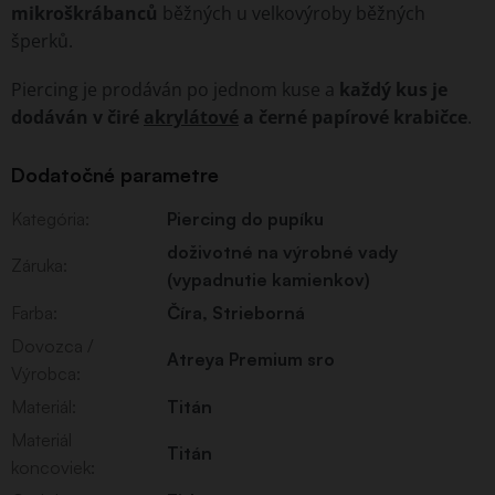
mikroškrábanců
běžných u velkovýroby běžných
šperků.
Piercing je prodáván po jednom kuse a
každý kus je
dodáván v čiré
akrylátové
a černé papírové krabičce
.
Dodatočné parametre
Kategória
:
Piercing do pupíku
doživotné na výrobné vady
Záruka
:
(vypadnutie kamienkov)
Farba
:
Číra
,
Strieborná
Dovozca /
Atreya Premium sro
Výrobca
:
Materiál
:
Titán
Materiál
Titán
koncoviek
: