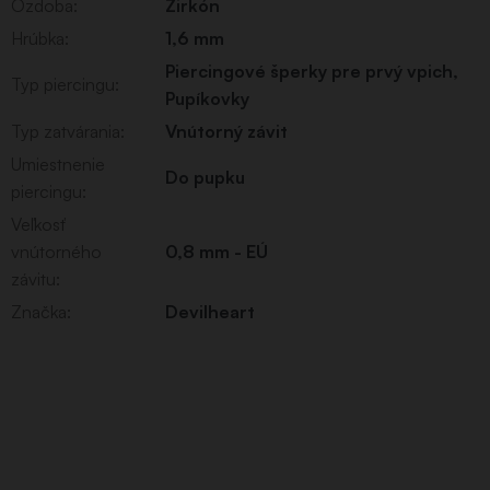
Ozdoba
:
Zirkón
Hrúbka
:
1,6 mm
Piercingové šperky pre prvý vpich
,
Typ piercingu
:
Pupíkovky
Typ zatvárania
:
Vnútorný závit
Umiestnenie
Do pupku
piercingu
:
Veľkosť
vnútorného
0,8 mm - EÚ
závitu
:
Značka
:
Devilheart