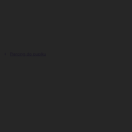
Prejsť
na
obsah
Piercing do pupíku