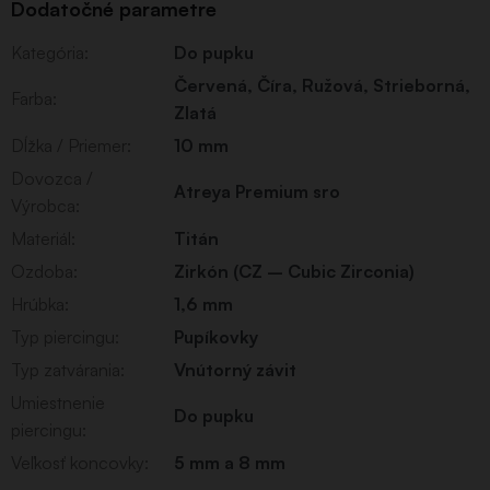
Dodatočné parametre
Kategória
:
Do pupku
Červená
,
Číra
,
Ružová
,
Strieborná
,
Farba
:
Zlatá
Dĺžka / Priemer
:
10 mm
Dovozca /
Atreya Premium sro
Výrobca
:
Materiál
:
Titán
Ozdoba
:
Zirkón (CZ – Cubic Zirconia)
Hrúbka
:
1,6 mm
Typ piercingu
:
Pupíkovky
Typ zatvárania
:
Vnútorný závit
Umiestnenie
Do pupku
piercingu
:
Veľkosť koncovky
:
5 mm a 8 mm