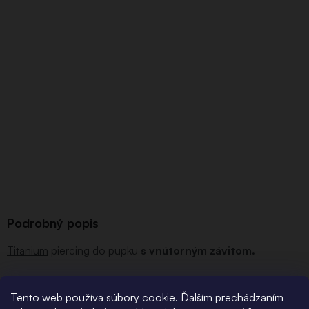
Podrobný popis
Titanium
piercing do pupku
s vnútorným závitom.
Veľkosť/hrúbka 1,6 mm, spodný ornament je pevný.
Tento web používa súbory cookie. Ďalším prechádzaním