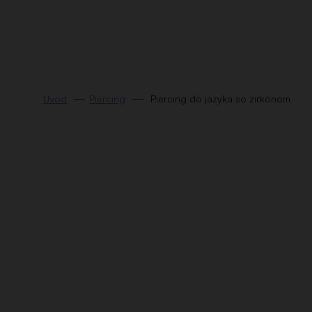
Prejsť
na
obsah
Piercing
Piercing do jazyka so zirkónom