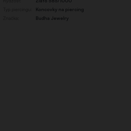
Rýdzosť
:
Zlato 585/1000
Typ piercingu
:
Koncovky na piercing
Značka
:
Budha Jewelry