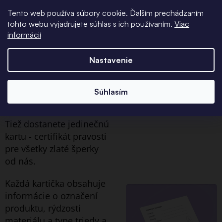
všetky objednávky so
Tento web používa súbory cookie. Ďalším prechádzaním
zlatými šperkami do
tohto webu vyjadrujete súhlas s ich používaním.
Viac
informácií
ekologických, ale
elegantných
Nastavenie
papierových krabičiek.
Certifikát
Súhlasím
pravosti
Tiež dostanete jedinečnú
kartu - certifikát pravosti
pre všetky zlaté šperky
od nás.
Každá kartička obsahuje
informácie o označení
produktu, rýdzosti
materiálu a type triedy a