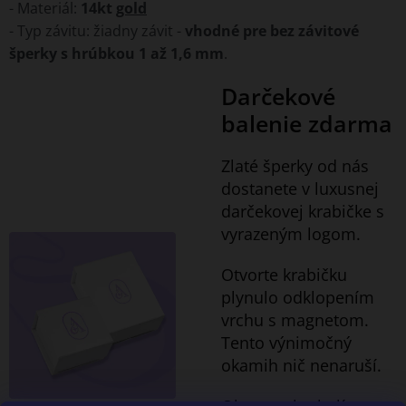
- Materiál:
14kt
gold
- Typ závitu: žiadny závit -
vhodné pre bez závitové
šperky s hrúbkou 1 až 1,6 mm
.
Darčekové
balenie zdarma
Zlaté šperky od nás
dostanete v luxusnej
darčekovej krabičke s
vyrazeným logom.
Otvorte krabičku
plynulo odklopením
vrchu s magnetom.
Tento výnimočný
okamih nič nenaruší.
Okrem toho balíme