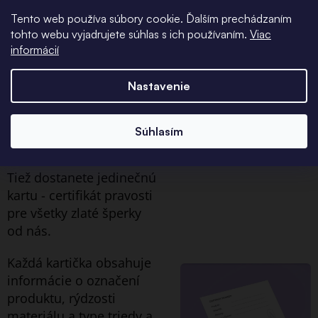
všetky objednávky so
Tento web používa súbory cookie. Ďalším prechádzaním
zlatými šperkami do
tohto webu vyjadrujete súhlas s ich používaním.
Viac
informácií
ekologických, ale
elegantných
Nastavenie
papierových krabičiek.
Certifikát
Súhlasím
pravosti
Tiež dostanete jedinečnú
kartu - certifikát pravosti
pre všetky zlaté šperky
od nás.
Každá kartička obsahuje
informácie o označení
produktu, rýdzosti
materiálu a type triedy a