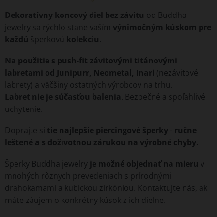
Dekoratívny koncový diel bez závitu
od Buddha
jewelry sa rýchlo stane vaším
výnimočným kúskom pre
každú
šperkovú
kolekciu
.
Na použitie s push-fit závitovými titánovými
labretami od Junipurr, Neometal, Inari
(nezávitové
labrety) a väčšiny ostatných výrobcov na trhu.
Labret nie je súčasťou balenia
. Bezpečné a spoľahlivé
uchytenie.
Doprajte si
tie najlepšie piercingové šperky
-
ručne
leštené a s doživotnou zárukou na výrobné chyby.
Šperky Buddha jewelry
je možné objednať na mieru
v
mnohých rôznych prevedeniach s prírodnými
drahokamami a kubickou zirkóniou. Kontaktujte nás, ak
máte záujem o konkrétny kúsok z ich dielne.