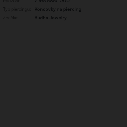
Rýdzosť
:
Zlato 585/1000
Typ piercingu
:
Koncovky na piercing
Značka
:
Budha Jewelry