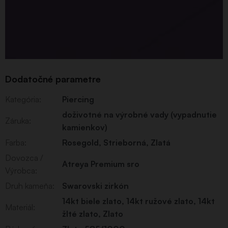
Dodatočné parametre
Kategória
:
Piercing
doživotné na výrobné vady (vypadnutie
Záruka
:
kamienkov)
Farba
:
Rosegold
,
Strieborná
,
Zlatá
Dovozca /
Atreya Premium sro
Výrobca
:
Druh kameňa
:
Swarovski zirkón
14kt biele zlato
,
14kt ružové zlato
,
14kt
Materiál
:
žlté zlato
,
Zlato