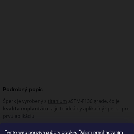
Podrobný popis
Šperk je vyrobený z
titanium
aSTM-F136 grade, čo je
kvalita implantátu
, a je to ideálny aplikačný šperk - pre
prvú aplikáciu.
Bez závitové šperky sú jemné k čerstvému vpichu a
Tento web používa súbory cookie. Ďalším prechádzaním