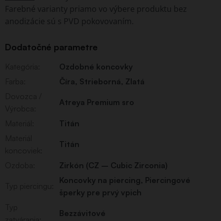
Farebné varianty priamo vo výbere produktu bez
anodizácie sú s PVD pokovovaním.
Dodatočné parametre
Kategória
:
Ozdobné koncovky
Farba
:
Číra
,
Strieborná
,
Zlatá
Dovozca /
Atreya Premium sro
Výrobca
:
Materiál
:
Titán
Materiál
Titán
koncoviek
:
Ozdoba
:
Zirkón (CZ – Cubic Zirconia)
Koncovky na piercing
,
Piercingové
Typ piercingu
:
šperky pre prvý vpich
Typ
Bezzávitové
zatvárania
: