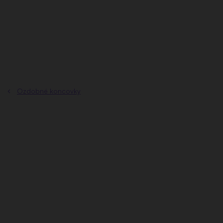
Prejsť
na
obsah
Ozdobné koncovky