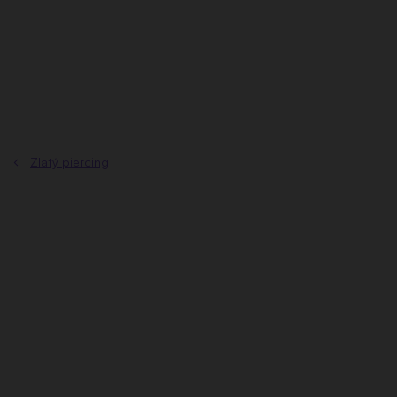
Prejsť
na
obsah
Zlatý piercing