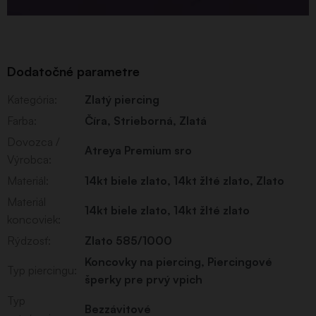
Dodatočné parametre
Kategória
:
Zlatý piercing
Farba
:
Číra
,
Strieborná
,
Zlatá
Dovozca /
Atreya Premium sro
Výrobca
:
Materiál
:
14kt biele zlato
,
14kt žlté zlato
,
Zlato
Materiál
14kt biele zlato, 14kt žlté zlato
koncoviek
:
Rýdzosť
:
Zlato 585/1000
Koncovky na piercing
,
Piercingové
Typ piercingu
:
šperky pre prvý vpich
Typ
Bezzávitové