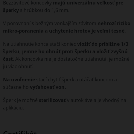
Bezzávitové koncovky
majú univerzálnu veľkosť pre
šperky
s hrúbkou do 1,6 mm.
V porovnaní s bežným vonkajším závitom
nehrozí riziko
mikro-poranenia a uchytenie hrotov je veľmi tesné.
Na utiahnutie konca stačí koniec
vložiť
do približne 1/3
šperku, jemne ho ohnúť proti šperku a vložiť zvyšnú
časť
. Ak koncovka nie je dostatočne utiahnutá, je možné
ju viac ohnúť.
Na uvoľnenie
stačí chytiť šperk a otáčať koncom a
súčasne ho
vyťahovať von.
Šperk je možné
sterilizovať
v autokláve a je vhodný na
aplikáciu.
Certifikát