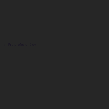
Prejsť
na
obsah
Pre profesionálov