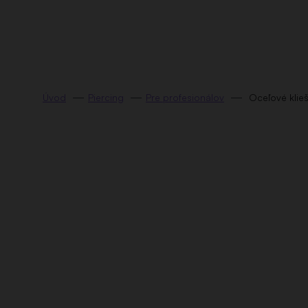
Prejsť
na
obsah
Piercing
Pre profesionálov
Oceľové klie