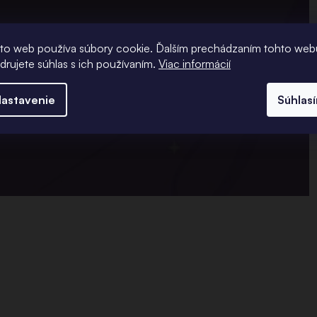
ríďte do našej predajne a štúdia v
to web používa súbory cookie. Ďalším prechádzaním tohto web
ná firma a podnikáme už viac ako 10
adrujete súhlas s ich používaním.
Viac informácií
ých zákazníkov a klientov a radi
eme aj vám.
astavenie
Súhlas