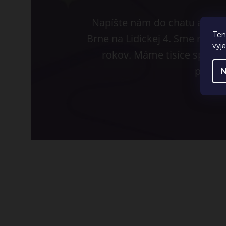
Napíšte nám do chatu alebo p
Ten
Brne na Lidickej 4. Sme rodin
vyj
rokov. Máme tisíce spokojn
pomôž
N