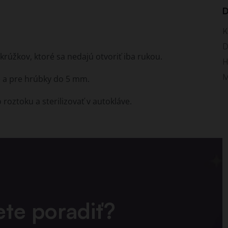
D
K
D
rúžkov, ktoré sa nedajú otvoriť iba rukou.
H
M
 a pre hrúbky do 5 mm.
roztoku a sterilizovať v autokláve.
ete poradiť?