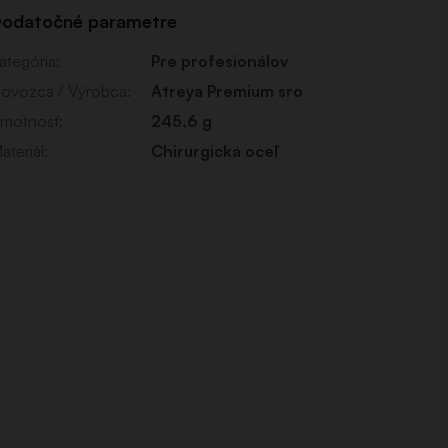
odatočné parametre
ategória
:
Pre profesionálov
ovozca / Výrobca
:
Atreya Premium sro
motnosť
:
245,6 g
ateriál
:
Chirurgická oceľ