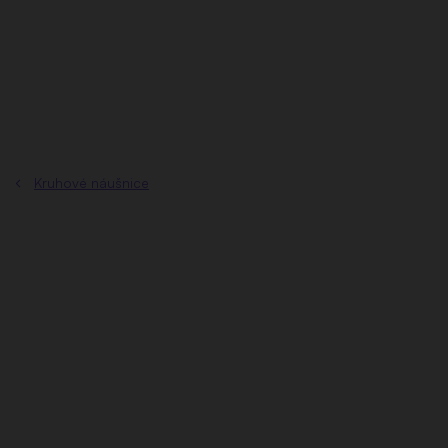
Prejsť
na
obsah
Kruhové náušnice