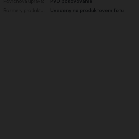
Povrchová úprava
:
PVD pokovovanie
Rozměry produktu
:
Uvedeny na produktovém fotu