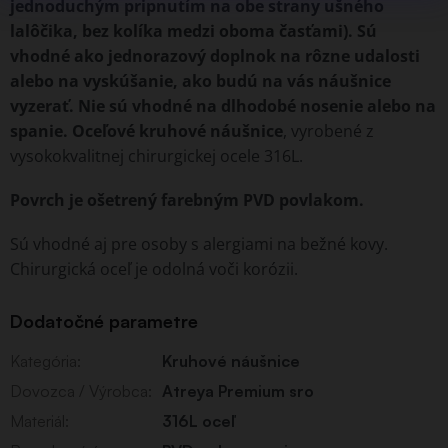
jednoduchým pripnutím na obe strany ušného
lalôčika, bez kolíka medzi oboma časťami). Sú
vhodné ako jednorazový doplnok na rôzne udalosti
alebo na vyskúšanie, ako budú na vás náušnice
vyzerať. Nie sú vhodné na dlhodobé nosenie alebo na
spanie. Oceľové kruhové náušnice
, vyrobené z
vysokokvalitnej chirurgickej ocele 316L.
Povrch je ošetrený farebným PVD povlakom.
Sú vhodné aj pre osoby s alergiami na bežné kovy.
Chirurgická oceľ je odolná voči korózii.
Dodatočné parametre
Kategória
:
Kruhové náušnice
Dovozca / Výrobca
:
Atreya Premium sro
Materiál
:
316L oceľ