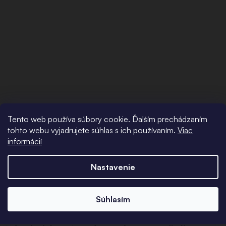
Tento web používa súbory cookie. Ďalším prechádzaním
tohto webu vyjadrujete súhlas s ich používaním.
Viac
informácií
Podrobný popis
Nastavenie
Nemáte prepichnuté uši, ale chceli by ste nosiť alebo
vyskúšať, ako by vám pristali kruhové náušnice? V
Súhlasím
tom prípade sú pre vás tieto oceľové klipsové
náušnice vhodné (náušnice, ktoré držia