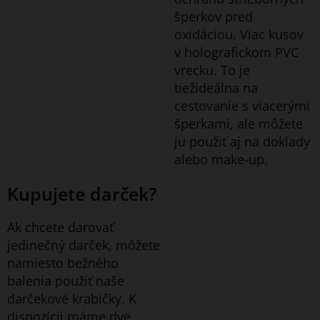
šperkov pred
oxidáciou. Viac kusov
v holografickom PVC
vrecku. To je
tiež
ideálna na
cestovanie s viacerými
šperkami, ale môžete
ju použiť aj na doklady
alebo make-up.
Kupujete darček?
Ak chcete darovať
jedinečný darček, môžete
namiesto bežného
balenia použiť naše
darčekové krabičky. K
dispozícii máme dve