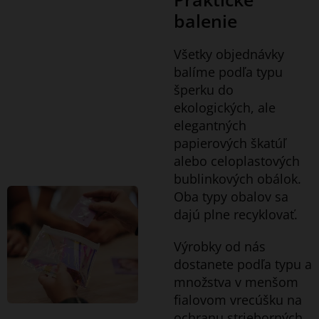
balenie
Všetky objednávky
balíme podľa typu
šperku do
ekologických, ale
elegantných
papierových škatúľ
alebo celoplastových
bublinkových obálok.
Oba typy obalov sa
dajú plne recyklovať.
Výrobky od nás
dostanete podľa typu a
množstva v menšom
fialovom vrecúšku na
ochranu strieborných