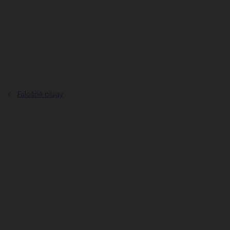
Prejsť
na
obsah
Falošné plugy