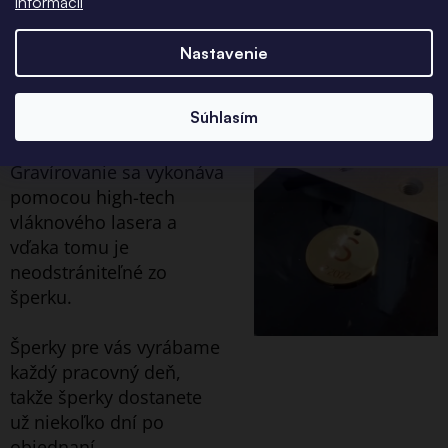
informácií
Všetky šperky s
gravírovaním pre vás
Nastavenie
navrhujeme a
gravírujeme v našej
Súhlasím
dielni v Brne.
Gravírovanie sa vykonáva
pomocou high-tech
vláknového lasera a
vďaka tomu je
neodstrániteľné zo
šperku.
Šperky pre vás vyrábame
každý pracovný deň,
takže šperky dostanete
už niekoľko dní po
objednaní.