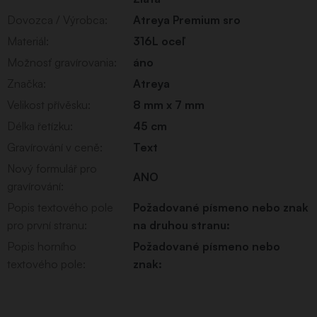
Dovozca / Výrobca
:
Atreya Premium sro
Materiál
:
316L oceľ
Možnosť gravírovania
:
áno
Značka
:
Atreya
Velikost přívěsku
:
8 mm x 7 mm
Délka řetízku
:
45 cm
Gravírování v ceně
:
Text
Nový formulář pro
ANO
gravírování
:
Popis textového pole
Požadované písmeno nebo znak
pro první stranu
:
na druhou stranu:
Popis horního
Požadované písmeno nebo
textového pole
:
znak: