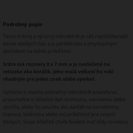
Podrobný popis
Tento krásny a výrazný náhrdelník je náš najobľúbenejší
kúsok všetkých čias a je perfektným a zmysluplným
darčekom na každú príležitosť.
Srdce má rozmery 8 x 7 mm a je navlečené na
retiazke ako korálik. Jeho malá veľkosť ho robí
vhodným pre jeden znak alebo symbol.
Vytvorte si vlastný jedinečný náhrdelník priateľstva,
pripomeňte si dôležitý deň stretnutia, narodenia alebo
výročia, alebo ho použite ako darček na narodeniny,
Vianoce, Valentína alebo inú príležitosť pre svojich
blízkych. Svoje dôležité chvíle budete mať vždy so sebou.