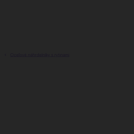
Prejsť
na
obsah
Oceľové náhrdelníky s rytinami