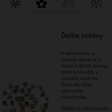
Tabuľka symbolov pre gravírovanie
Ďalšie zirkóny
K náhrdelníku si
môžete vybrať až 3
ďalšie kubické zirkóny,
ktoré budú vždy v
rovnakej oceľovej
lôžke ako farba
vybraného
náhrdelníka.
Môžete si vybrať podľa