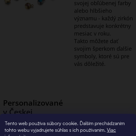
svojej obľúbenej farby
alebo hlbšieho
významu - každý zirkón
predstavuje konkrétny
mesiac v roku.
Takto môžete dať
svojim šperkom ďalšie
symboly, ktoré sú pre
vás dôležité.
Personalizované
v Českej
republike
Tento web používa súbory cookie. Ďalším prechádzaním
tohto webu vyjadrujete súhlas s ich používaním.
Viac