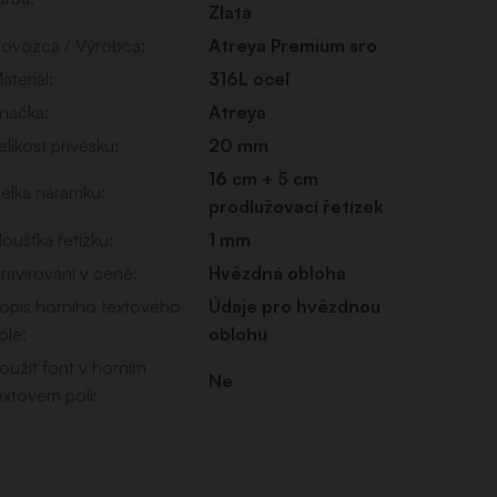
Zlatá
ovozca / Výrobca
:
Atreya Premium sro
ateriál
:
316L oceľ
načka
:
Atreya
elikost přívěsku
:
20 mm
16 cm + 5 cm
élka náramku
:
prodlužovací řetízek
loušťka řetízku
:
1 mm
ravírování v ceně
:
Hvězdná obloha
opis horního textového
Údaje pro hvězdnou
ole
:
oblohu
oužít font v horním
Ne
extovém poli
: