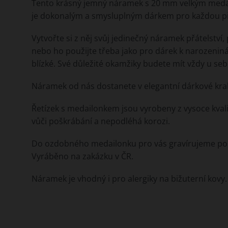
Tento krásný jemný náramek s 20 mm velkým meda
je dokonalým a smysluplným dárkem pro každou pří
Vytvořte si z něj svůj jedinečný náramek přátelství,
nebo ho použijte třeba jako pro dárek k narozeniná
blízké. Své důležité okamžiky budete mít vždy u seb
Náramek od nás dostanete v elegantní dárkové krab
Řetízek s medailonkem jsou vyrobeny z vysoce kvalitn
vůči poškrábání a nepodléhá korozi.
Do ozdobného medailonku pro vás gravírujeme pomo
Vyráběno na zakázku v ČR.
Náramek je vhodný i pro alergiky na bižuterní kovy