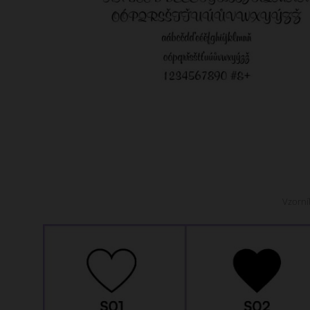
Vzorní