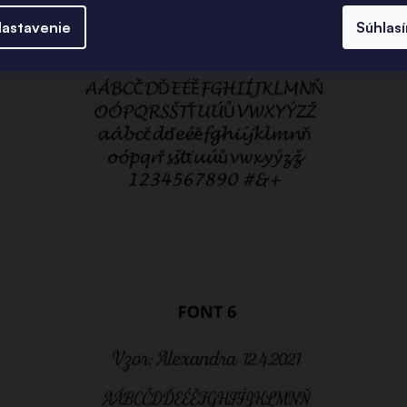
astavenie
Súhlas