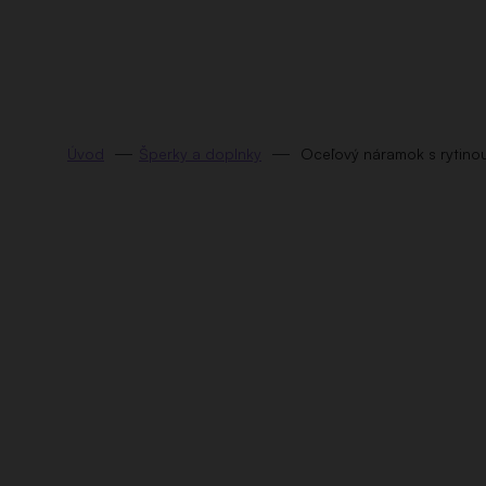
Prejsť
na
obsah
Šperky a doplnky
Oceľový náramok s rytino