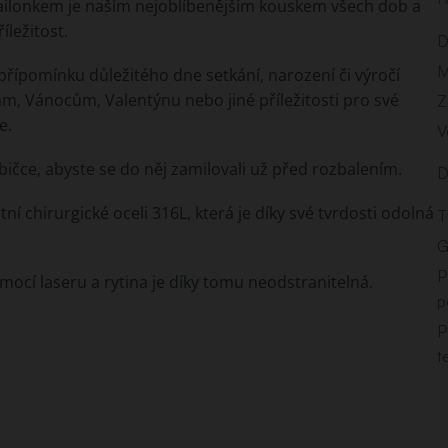
ilonkem je naším nejoblíbenějším kouskem všech dob a
ležitost.
D
M
 přípomínku důležitého dne setkání, narození či výročí
m, Vánocům, Valentýnu nebo jiné příležitosti pro své
Z
e.
V
ičce, abyste se do něj zamilovali už před rozbalením.
D
í chirurgické oceli 316L, která je díky své tvrdosti odolná
T
G
P
cí laseru a rytina je díky tomu neodstranitelná.
p
P
.
t