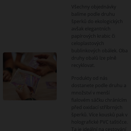
Všechny objednávky
balíme podle druhu
šperků do ekologických
avšak elegantních
papírových krabic či
celoplastových
bublinkových obálek. Oba
druhy obalů lze plně
recyklovat.
Produkty od nás
dostanete podle druhu a
množství v menší
fialovém sáčku chránícím
před oxidací stříbrných
šperků. Více kousků pak v
holografické PVC taštičce.
Ta je i
deální na cestování