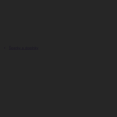
Prejsť
na
obsah
Šperky a doplnky