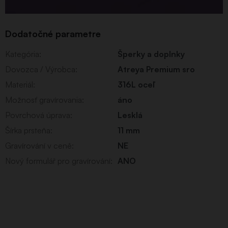
Dodatočné parametre
Kategória
:
Šperky a doplnky
Dovozca / Výrobca
:
Atreya Premium sro
Materiál
:
316L oceľ
Možnosť gravírovania
:
áno
Povrchová úprava
:
Lesklá
Šírka prsteňa
:
11 mm
Gravírování v ceně
:
NE
Nový formulář pro gravírování
:
ANO