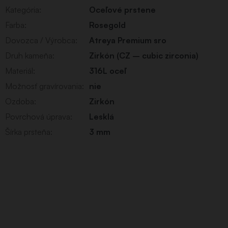
Kategória
:
Oceľové prstene
Farba
:
Rosegold
Dovozca / Výrobca
:
Atreya Premium sro
Druh kameňa
:
Zirkón (CZ – cubic zirconia)
Materiál
:
316L oceľ
Možnosť gravírovania
:
nie
Ozdoba
:
Zirkón
Povrchová úprava
:
Lesklá
Šírka prsteňa
:
3 mm