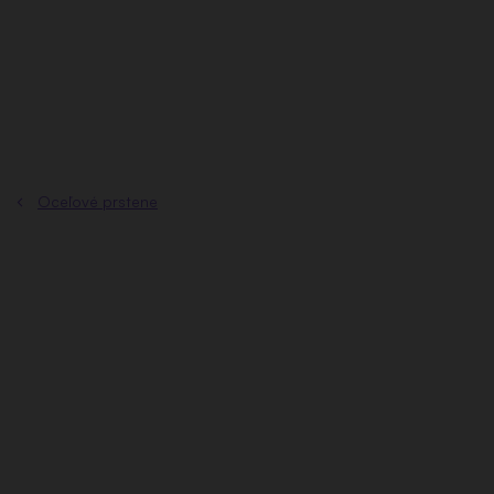
Prejsť
na
obsah
Oceľové prstene