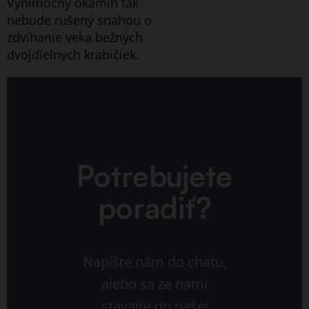
Výnimočný okamih tak
nebude rušený snahou o
zdvíhanie veka bežných
dvojdielnych krabičiek.
Potrebujete
poradiť?
Napíšte nám do chatu,
alebo sa za nami
stavajte do našej