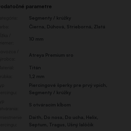
odatočné parametre
ategória
:
Segmenty / krúžky
arba
:
Čierna
,
Dúhová
,
Strieborná
,
Zlatá
ĺžka /
10 mm
riemer
:
ovozca /
Atreya Premium sro
ýrobca
:
ateriál
:
Titán
rúbka
:
1,2 mm
yp
Piercingové šperky pre prvý vpich
,
iercingu
:
Segmenty / krúžky
yp
S otváracím kĺbom
atvárania
:
miestnenie
Daith
,
Do nosa
,
Do ucha
,
Helix
,
iercingu
:
Septum
,
Tragus
,
Ušný lalôčik