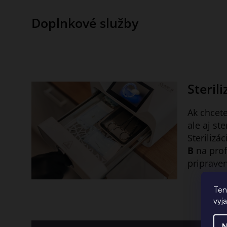
Doplnkové služby
Sterili
Ak chcete
ale aj ste
Sterilizá
B
na profe
pripraven
Ten
vyj
N