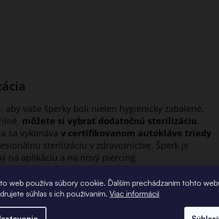
zácia
, aby vaše šperky boli nielen hygienicky zabalené,
rilné,
môžete si vybrať dodatočnú sterilizáciu
.
cia sa vykonáva
v certifikovanom autokláve triedy
sionálnu sterilizáciu v zdravotníctve. Šperk je
ý na aplikáciu a na nový piercing.
to web používa súbory cookie. Ďalším prechádzaním tohto web
adrujete súhlas s ich používaním.
Viac informácií
astavenie
Súhlas