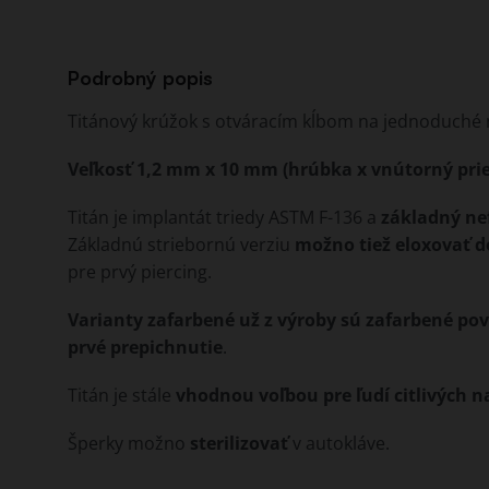
Podrobný popis
Titánový krúžok s otváracím kĺbom na jednoduché 
Veľkosť 1,2 mm x 10 mm (hrúbka x vnútorný pri
Titán je implantát triedy ASTM F-136 a
základný ne
Základnú striebornú verziu
možno tiež eloxovať d
pre prvý piercing.
Varianty zafarbené už z výroby sú zafarbené p
prvé prepichnutie
.
Titán je stále
vhodnou voľbou pre ľudí citlivých n
Šperky možno
sterilizovať
v autokláve.