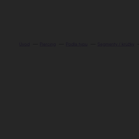
Prejsť
na
obsah
Piercing
Podla typu
Segmenty / krúžky