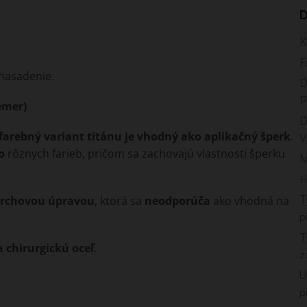
D
K
F
nasadenie.
D
P
emer)
D
farebný variant titánu je vhodný ako aplikačný šperk
.
V
o
rôznych farieb, pričom sa zachovajú vlastnosti šperku
M
H
T
ovrchovou úpravou
, ktorá sa
neodporúča
ako vhodná na
p
T
a chirurgickú oceľ
.
z
U
p