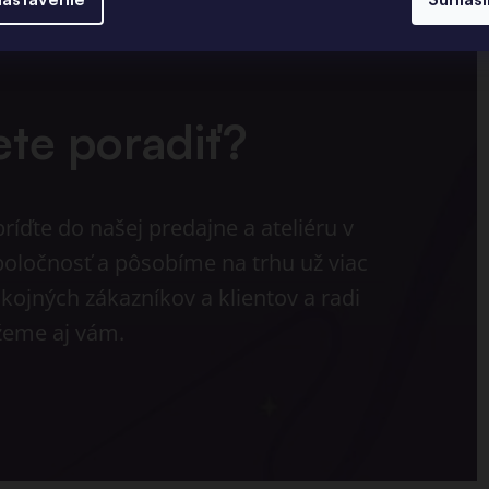
ete poradiť?
íďte do našej predajne a ateliéru v
poločnosť a pôsobíme na trhu už viac
kojných zákazníkov a klientov a radi
eme aj vám.