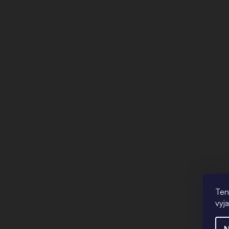
Ten
vyj
N