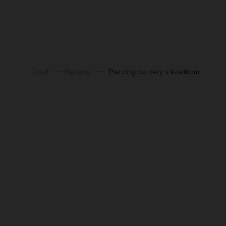
Prejsť
na
obsah
Piercing
Piercing do pery s kvietkom