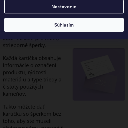
Nastavenie
Spolu so šperkom od nás
obdržíte aj jedinečnú
Súhlasím
kartičku - certifikát
autentickosti pre všetky
strieborné šperky.
Každá kartička obsahuje
informácie o označení
produktu, rýdzosti
materiálu a type triedy a
čistoty použitých
kameňov.
Takto môžete dať
kartičku so šperkom bez
toho, aby ste museli
obdarovanému prezradiť