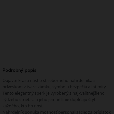
Podrobný popis
Objavte krásu nášho strieborného náhrdelníka s
príveskom v tvare zámku, symbolu bezpečia a intimity.
Tento elegantný šperk je vyrobený z najkvalitnejšieho
rýdzeho striebra a jeho jemné línie dopĺňajú štýl
každého, kto ho nosí.
Náhrdelník ponúka možnosť personalizácie: za príplatok