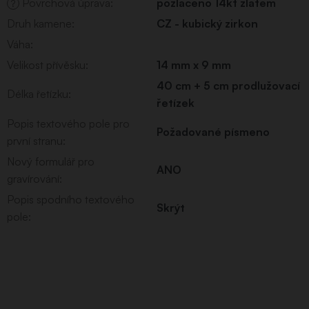
Povrchová úprava
:
pozlaceno 14kt zlatem
?
Druh kamene
:
CZ - kubický zirkon
Váha
:
Velikost přívěsku
:
14 mm x 9 mm
40 cm + 5 cm prodlužovací
Délka řetízku
:
řetízek
Popis textového pole pro
Požadované písmeno
první stranu
:
Nový formulář pro
ANO
gravírování
:
Popis spodního textového
Skrýt
pole
: