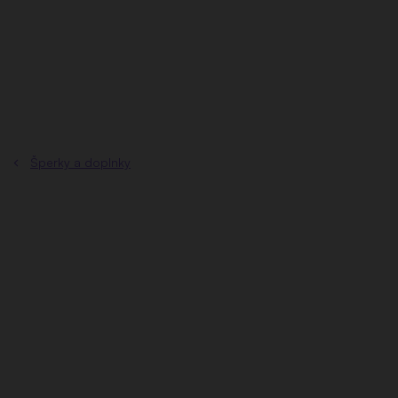
Prejsť
na
obsah
Šperky a doplnky