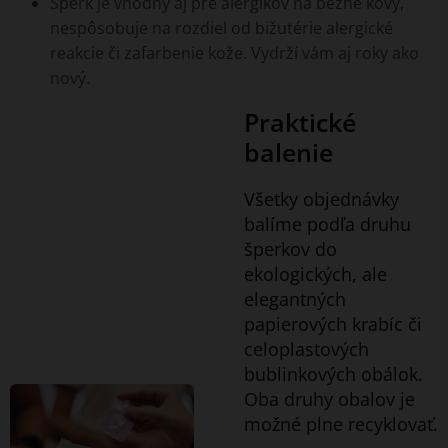
Šperk je vhodný aj pre alergikov na bežné kovy,
nespôsobuje na rozdiel od bižutérie alergické
reakcie či zafarbenie kože. Vydrží vám aj roky ako
nový.
Praktické
balenie
Všetky objednávky
balíme podľa druhu
šperkov do
ekologických, ale
elegantných
papierových krabíc či
celoplastových
bublinkových obálok.
Oba druhy obalov je
možné plne recyklovať.