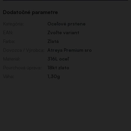
Dodatočné parametre
Kategória
:
Oceľové prstene
EAN
:
Zvoľte variant
Farba
:
Zlatá
Dovozca / Výrobca
:
Atreya Premium sro
Materiál
:
316L oceľ
Povrchová úprava
:
18kt zlato
Váha
:
1,30g