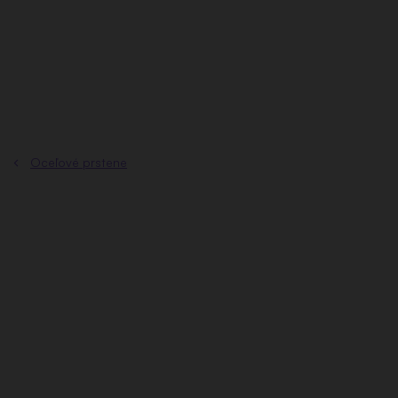
Prejsť
na
obsah
Oceľové prstene