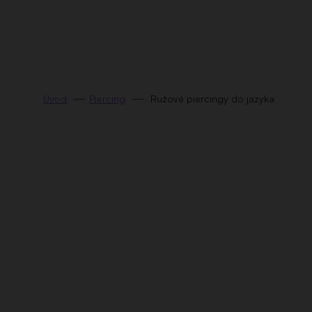
Prejsť
na
obsah
Piercing
Ružové piercingy do jazyka