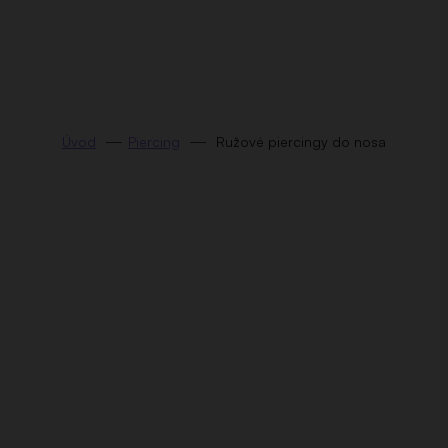
Prejsť
na
obsah
Piercing
Ružové piercingy do nosa