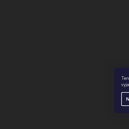
Ten
vyj
N