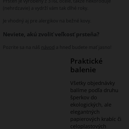
Prsteň je vyrobený z 316L ocele, takže nekoroduje
(nehrdzavie) a vydrží vám tak dlhé roky.
Je vhodný aj pre alergikov na bežné kovy.
Neviete, akú zvoliť veľkosť prsteňa?
Pozrite sa na náš
návod
a hneď budete mať jasno!
Praktické
balenie
Všetky objednávky
balíme podľa druhu
šperkov do
ekologických, ale
elegantných
papierových krabíc či
celoplastových