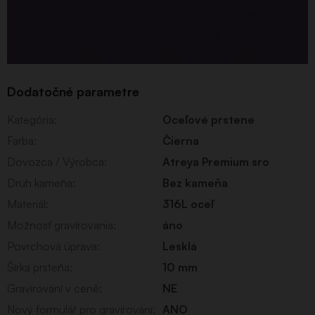
Dodatočné parametre
Kategória
:
Oceľové prstene
Farba
:
Čierna
Dovozca / Výrobca
:
Atreya Premium sro
Druh kameňa
:
Bez kameňa
Materiál
:
316L oceľ
Možnosť gravírovania
:
áno
Povrchová úprava
:
Lesklá
Šírka prsteňa
:
10 mm
Gravírování v ceně
:
NE
Nový formulář pro gravírování
:
ANO