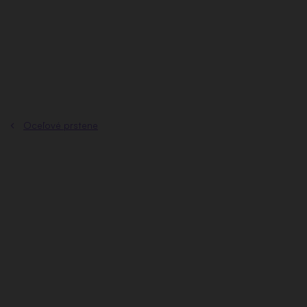
Prejsť
na
obsah
Oceľové prstene