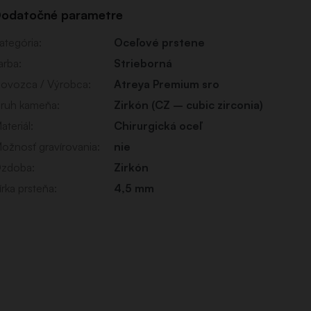
odatočné parametre
ategória
:
Oceľové prstene
arba
:
Strieborná
ovozca / Výrobca
:
Atreya Premium sro
ruh kameňa
:
Zirkón (CZ – cubic zirconia)
ateriál
:
Chirurgická oceľ
ožnosť gravírovania
:
nie
zdoba
:
Zirkón
írka prsteňa
:
4,5 mm