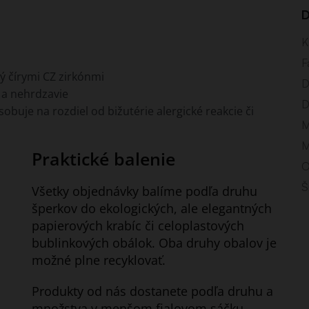
D
K
F
ný čírymi CZ zirkónmi
D
 a nehrdzavie
D
buje na rozdiel od bižutérie alergické reakcie či
M
M
Praktické balenie
O
Š
Všetky objednávky balíme podľa druhu
šperkov do ekologických, ale elegantných
papierových krabíc či celoplastových
bublinkových obálok. Oba druhy obalov je
možné plne recyklovať.
Produkty od nás dostanete podľa druhu a
množstva v menšom fialovom sáčku