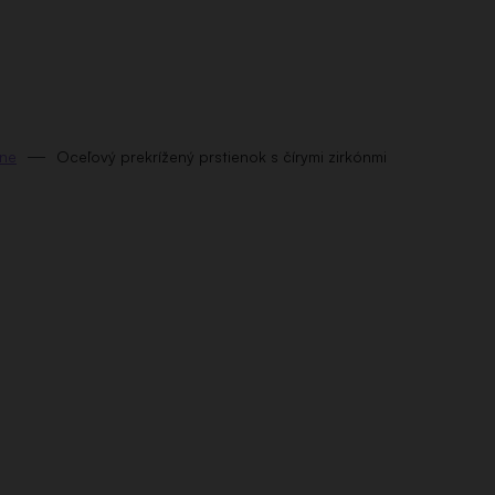
ene
Oceľový prekrížený prstienok s čírymi zirkónmi