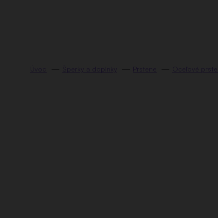
Prejsť
na
obsah
Šperky a doplnky
Prstene
Oceľové prst