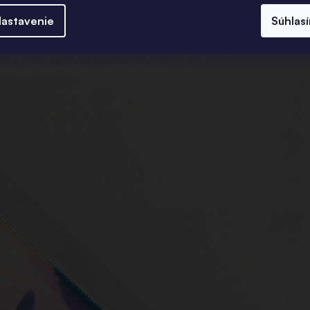
astavenie
Súhlas