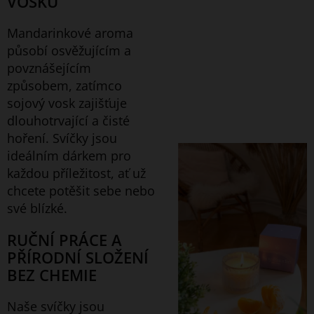
VOSKU
Mandarinkové aroma
působí osvěžujícím a
povznášejícím
způsobem, zatímco
sojový vosk zajišťuje
dlouhotrvající a čisté
hoření. Svíčky jsou
ideálním dárkem pro
každou příležitost, ať už
chcete potěšit sebe nebo
své blízké.
RUČNÍ PRÁCE A
PŘÍRODNÍ SLOŽENÍ
BEZ CHEMIE
Naše svíčky jsou