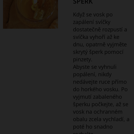
ŠPERK
Když se vosk po
zapálení svíčky
dostatečně rozpustí a
svíčka vyhoří až ke
dnu, opatrně vyjměte
skrytý šperk pomocí
pinzety.
Abyste se vyhnuli
popálení, nikdy
nedávejte ruce přímo
do horkého vosku. Po
vyjmutí zabaleného
šperku počkejte, až se
vosk na ochranném
obalu zcela vychladí, a
poté ho snadno
rozbalte.