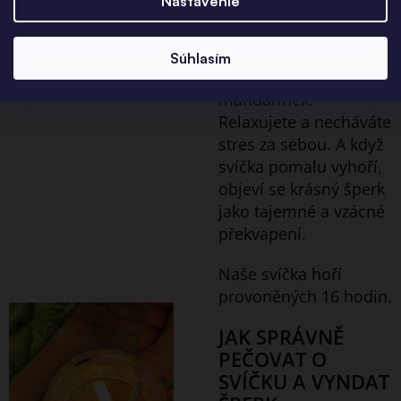
Nastavenie
Zapálíte svíčku a váš
pokoj se postupně
Súhlasím
naplní lahodnou vůní
mandarinek.
Relaxujete a necháváte
stres za sebou. A když
svíčka pomalu vyhoří,
objeví se krásný šperk
jako tajemné a vzácné
překvapení.
Naše svíčka hoří
provoněných 16 hodin.
JAK SPRÁVNĚ
PEČOVAT O
SVÍČKU A VYNDAT