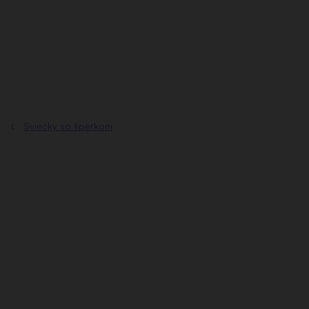
Prejsť
na
obsah
Sviečky so šperkom