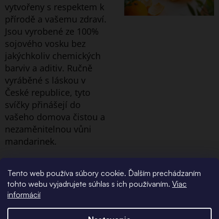
vytvořeny s respektem k
přírodě a vašemu zdraví.
Jsou vyrobené ze 100%
sojového vosku bez
jakýchkoliv chemických
barviv a aditiv. Ručně
vyráběné s láskou v
České republice, tyto
svíčky přinášejí do
vašeho domova čistou a
nezaměnitelnou vůni
mandarinek.
Tento web používa súbory cookie. Ďalším prechádzaním
tohto webu vyjadrujete súhlas s ich používaním.
Viac
informácií
PŘEDSTAVTE SI
TEN MOMENT