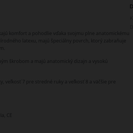
D
K
D
úkajú komfort a pohodlie vďaka svojmu plne anatomickému
prírodného latexu, majú špeciálny povrch, ktorý zabraňuje
ím.
ným škrobom a majú anatomický dizajn a vysokú
y, veľkosť 7 pre stredné ruky a veľkosť 8 a väčšie pre
Ia, CE