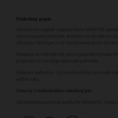
Podrobný popis
Sterilné chirurgické rukavice Dona SENSITIVE pon
tvaru a vysokej elasticite. Rukavice sú vyrobené z 
skĺznutiu nástrojov, a sú sterilizované gama žiaren
Rukavice sú mikrodrsné, jemne poprášené kukurič
pružnosť, čo zaručuje dokonalé pohodlie.
Rukavice veľkosti 6 - 6,5 sa odporúčajú pre malé ruk
väčšie ruky.
Cena za 1 individuálne zabalený pár
Zdravotnícka pomôcka podľa EN 93/42/EHS, trieda I