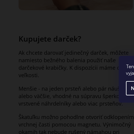
Kupujete darček?
Ak chcete darovať jedinečný darček, môžete
namiesto bežného balenia použiť naše
Ten
darčekové krabičky. K dispozícii máme dve
vyj
veľkosti.
Menšie - na jeden prsteň alebo pár náušníc
N
alebo väčšie, vhodné na súpravu šperkov,
vrstvené náhrdelníky alebo viac prsteňov.
Škatuľku možno pohodlne otvoriť odklopením
vrchnej časti pomocou magnetu. Výnimočný
okamih tak nebude rušený námahou pri