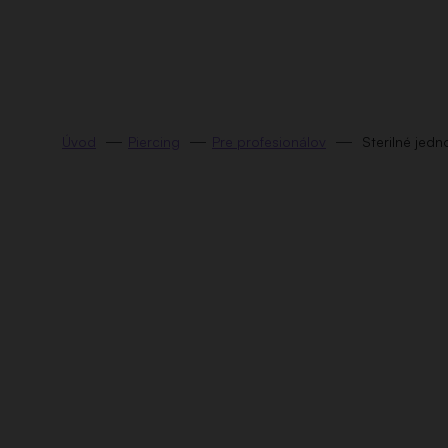
Prejsť
na
obsah
Piercing
Pre profesionálov
Sterilné jedn