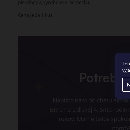
piercingov, vyrobené v Nemecku.
Cena je za 1 kus.
Ten
vyj
Potrebuj
N
Napíšte nám do chatu alebo p
Brne na Lidickej 4. Sme rodin
rokov. Máme tisíce spokojn
pomôž