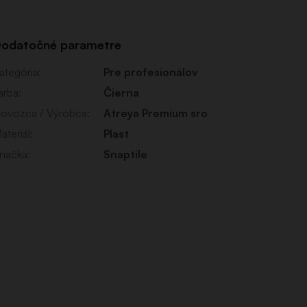
odatočné parametre
ategória
:
Pre profesionálov
arba
:
Čierna
ovozca / Výrobca
:
Atreya Premium sro
ateriál
:
Plast
načka
:
Snaptile