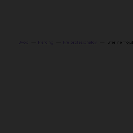
Prejsť
na
obsah
Piercing
Pre profesionálov
Sterilné troj