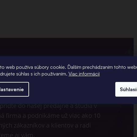
to web používa súbory cookie. Ďalším prechádzaním tohto web
adrujete súhlas s ich používaním.
Viac informácií
ete poradiť?
astavenie
Súhlas
ríďte do našej predajne a štúdia v
ná firma a podnikáme už viac ako 10
ých zákazníkov a klientov a radi
eme aj vám.