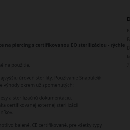
D
K
F
 na piercing s certifikovanou EO sterilizáciou - rýchle
D
M
é na použitie.
Z
jvyššiu úroveň sterility. Používanie Snaptile®
ce výhody okrem už spomenutých:
cesy a sterilizačnú dokumentáciu.
certifikovanej externej sterilizácii.
níkov.
otlivo balené, CE certifikované, pre všetky typy