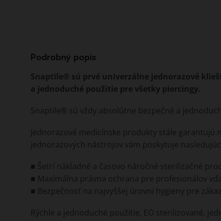
Podrobný popis
Snaptile® sú prvé univerzálne jednorazové kliešte
a jednoduché použitie pre všetky piercingy.
Snaptile® sú vždy absolútne bezpečné a jednoduch
Jednorazové medicínske produkty stále garantujú na
jednorazových nástrojov vám poskytuje nasledujú
■ Šetrí nákladné a časovo náročné sterilizačné pro
■ Maximálna právna ochrana pre profesionálov vďaka 
■ Bezpečnosť na najvyššej úrovni hygieny pre zákaz
Rýchle a jednoduché použitie, EO sterilizované, jedn