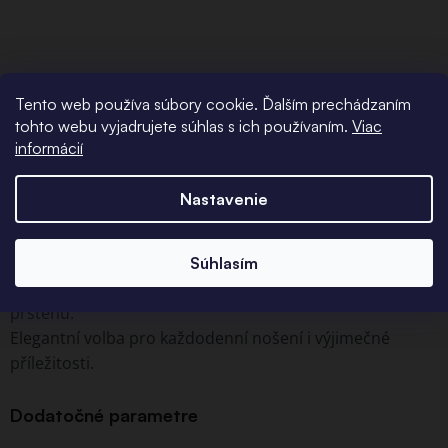
Tento web používa súbory cookie. Ďalším prechádzaním
tohto webu vyjadrujete súhlas s ich používaním.
Viac
informácií
Podrobný popis
Nastavenie
Jemný prsten z kvalitního stříbra 925/1000 s decentně
zasazenými čirými zirkony po celém obvodu.
Díky svému minimalistickému designu se hodí jak pro
Súhlasím
samostatné nošení, tak jako doplněk k výraznějšímu
prstenu.
Elegantní volba pro každodenní nošení i výjimečné
příležitosti.
Dodatočné parametre