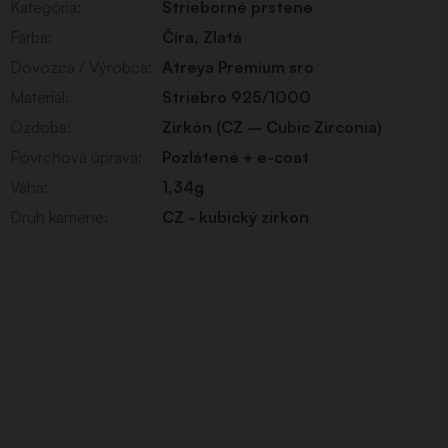
Kategória
:
Strieborné prstene
Farba
:
Číra
,
Zlatá
Dovozca / Výrobca
:
Atreya Premium sro
Materiál
:
Striebro 925/1000
Ozdoba
:
Zirkón (CZ – Cubic Zirconia)
Povrchová úprava
:
Pozlátené + e-coat
Váha
:
1,34g
Druh kamene
:
CZ - kubický zirkon