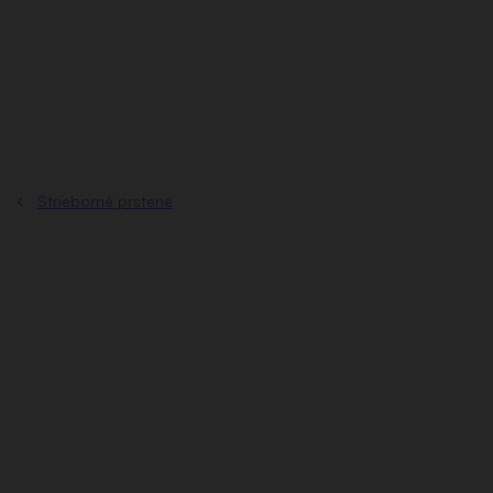
Prejsť
na
obsah
Strieborné prstene