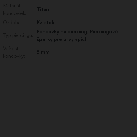
Materiál
Titán
koncoviek
:
Ozdoba
:
Kvietok
Koncovky na piercing
,
Piercingové
Typ piercingu
:
šperky pre prvý vpich
Veľkosť
5 mm
koncovky
: