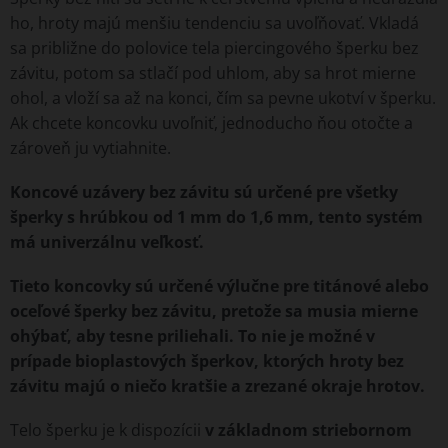
ho, hroty majú menšiu tendenciu sa uvoľňovať. Vkladá
sa približne do polovice tela piercingového šperku bez
závitu, potom sa stlačí pod uhlom, aby sa hrot mierne
ohol, a vloží sa až na konci, čím sa pevne ukotví v šperku.
Ak chcete koncovku uvoľniť, jednoducho ňou otočte a
zároveň ju vytiahnite.
Koncové uzávery bez závitu sú určené pre všetky
šperky s hrúbkou od 1 mm do 1,6 mm, tento systém
má univerzálnu veľkosť.
Tieto koncovky sú určené výlučne pre titánové alebo
oceľové šperky bez závitu, pretože sa musia mierne
ohýbať, aby tesne priliehali. To nie je možné v
prípade bioplastových šperkov, ktorých hroty bez
závitu majú o niečo kratšie a zrezané okraje hrotov.
Telo šperku je k dispozícii
v základnom striebornom