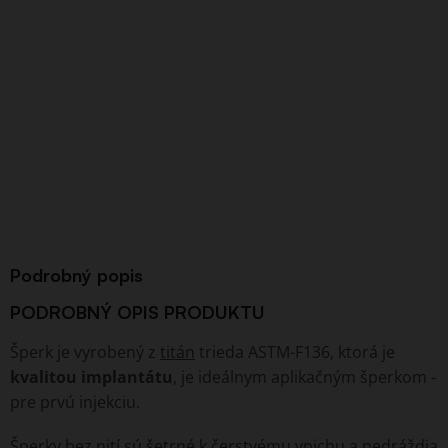
Podrobný popis
PODROBNÝ OPIS PRODUKTU
Šperk je vyrobený z
titán
trieda ASTM-F136, ktorá je
kvalitou implantátu
, je ideálnym aplikačným šperkom -
pre prvú injekciu.
Šperky bez nití sú šetrné k čerstvému vpichu a nedráždia