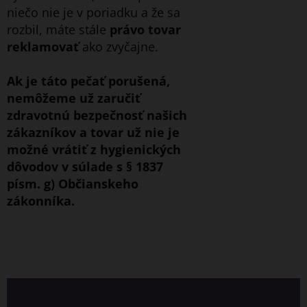
niečo nie je v poriadku a že sa
rozbil, máte stále
právo tovar
reklamovať
ako zvyčajne.
Ak je táto pečať porušená,
nemôžeme už zaručiť
zdravotnú bezpečnosť našich
zákazníkov a tovar už nie je
možné vrátiť z hygienických
dôvodov v súlade s § 1837
písm. g) Občianskeho
zákonníka.