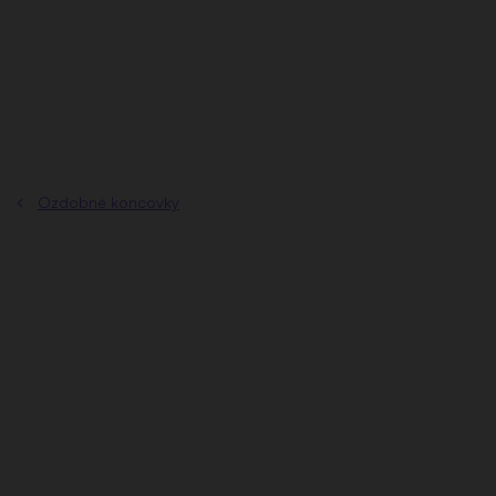
Prejsť
na
obsah
Ozdobné koncovky