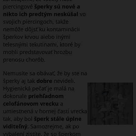
piercingové
šperky sú nové a
nikto ich predtým neskúšal
vo
svojich piercingoch, takže
nemôže dôjsť ku kontaminácii
šperkov krvou alebo inými
telesnými tekutinami, ktoré by
mohli predstavovať hrozbu
prenosu chorôb.
Nemusíte sa obávať, že by ste na
šperky aj tak
dobre
nevideli.
Hygienická pečať je malá na
dokonale
priehľadnom
celofánovom vrecku
a
umiestnená v hornej časti vrecka
tak, aby bol
šperk stále úplne
viditeľný
. Samozrejme, ak po
vybalení zistíte, že so šperkom