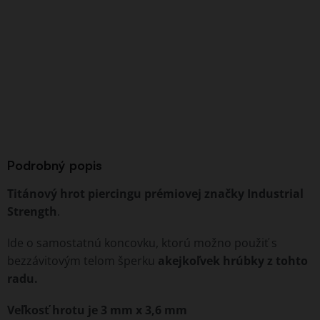
Podrobný popis
Titánový hrot piercingu
prémiovej značky Industrial
Strength
.
Ide o samostatnú koncovku, ktorú možno použiť s
bezzávitovým telom šperku
akejkoľvek hrúbky z tohto
radu.
Veľkosť hrotu je 3 mm x 3,6 mm