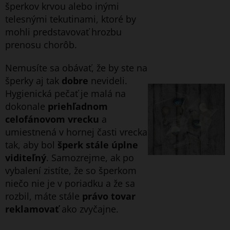
šperkov krvou alebo inými
telesnými tekutinami, ktoré by
mohli predstavovať hrozbu
prenosu chorôb.
Nemusíte sa obávať, že by ste na
šperky aj tak
dobre
nevideli.
Hygienická pečať je malá na
dokonale
priehľadnom
celofánovom vrecku
a
umiestnená v hornej časti vrecka
tak, aby bol
šperk stále úplne
viditeľný
. Samozrejme, ak po
vybalení zistíte, že so šperkom
niečo nie je v poriadku a že sa
rozbil, máte stále
právo tovar
reklamovať
ako zvyčajne.