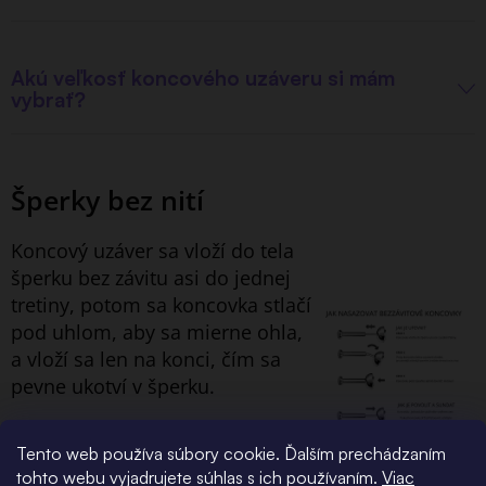
Akú veľkosť koncového uzáveru si mám
vybrať?
Šperky bez nití
Koncový uzáver sa vloží do tela
šperku bez závitu asi do jednej
tretiny, potom sa koncovka stlačí
pod uhlom, aby sa mierne ohla,
a vloží sa len na konci, čím sa
pevne ukotví v šperku.
Ak chcete koncovku uvoľniť,
Tento web používa súbory cookie. Ďalším prechádzaním
jednoducho ňou pri vyťahovaní
tohto webu vyjadrujete súhlas s ich používaním.
Viac