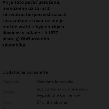
Ak je táto pečať porušená,
nemôžeme už zaručiť
zdravotnú bezpečnosť našich
zákazníkov a tovar už nie je
možné vrátiť z hygienických
dôvodov v súlade s § 1837
písm. g) Občianskeho
zákonníka.
Dodatočné parametre
Kategória
:
Ozdobné koncovky
doživotné na výrobné vady
Záruka
:
(vypadnutie kamienkov)
Farba
:
Číra
,
Strieborná