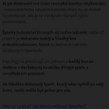
Aj po eloxovaní má titán rovnakú kvalitu implantátu
- eloxovaná farba nevytvára povlak, ktorý by sa mohol
opotrebovať, ako je to v prípade rôznych typov
pokovovania.
Šperky Industrial Strength sú ručne leštené
, takže ich
povrch je
dokonale lesklý a hladký bez
mikroškrabancov, ktoré
sú bežné pri sériovo
vyrábaných šperkoch.
Piercingy sa predávajú po jednom a
každý kus sa
dodáva v darčekovej krabičke Atreya spolu s
certifikátom pravosti
.
Ak hľadáte dokonalý šperk, ktorý vám vydrží po celý
život, tento môže byť práve pre vás.
Ako si vybrať správnu veľkosť šperku?