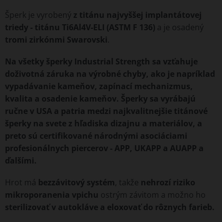
Šperk je vyrobený
z titánu najvyššej implantátovej
triedy - titánu Ti6Al4V-ELI (ASTM F 136)
a je osadený
tromi zirkónmi Swarovski
.
Na všetky šperky Industrial Strength sa vzťahuje
doživotná záruka na výrobné chyby, ako je napríklad
vypadávanie kameňov, zapínací mechanizmus,
kvalita a osadenie kameňov. Šperky sa vyrábajú
ručne v USA a patria medzi najkvalitnejšie titánové
šperky na svete z hľadiska dizajnu a materiálov, a
preto sú certifikované národnými asociáciami
profesionálnych piercerov - APP, UKAPP a AUAPP a
ďalšími.
Hrot má
bezzávitový systém
, takže
nehrozí riziko
mikroporanenia vpichu
ostrým závitom a možno ho
sterilizovať v autokláve a eloxovať do rôznych farieb.