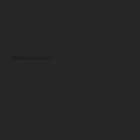
Prejsť
na
obsah
Ozdobné koncovky