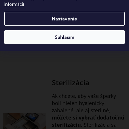
otáčajte alebo ju jednoducho
informácií
vytiahnite smerom von.
Nastavenie
Súhlasím
Doplnkové služby
Sterilizácia
Ak chcete, aby vaše šperky
boli nielen hygienicky
zabalené, ale aj sterilné,
môžete si vybrať dodatočnú
sterilizáciu
. Sterilizácia sa