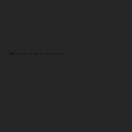
Prejsť
na
obsah
Náhradné diely a koncovky