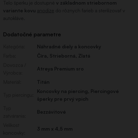
Telo šperku je dostupné
v základnom striebornom
variante kovu
anodize
do rôznych farieb a sterilizovať v
autokláve.
Dodatočné parametre
Kategória
:
Náhradné diely a koncovky
Farba
:
Číra
,
Strieborná
,
Zlatá
Dovozca /
Atreya Premium sro
Výrobca
:
Materiál
:
Titán
Koncovky na piercing
,
Piercingové
Typ piercingu
:
šperky pre prvý vpich
Typ
Bezzávitové
zatvárania
:
Velikost
3 mm x 4,5 mm
koncovky
: