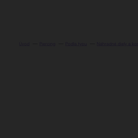
Prejsť
na
obsah
Piercing
Podla typu
Náhradné diely a ko