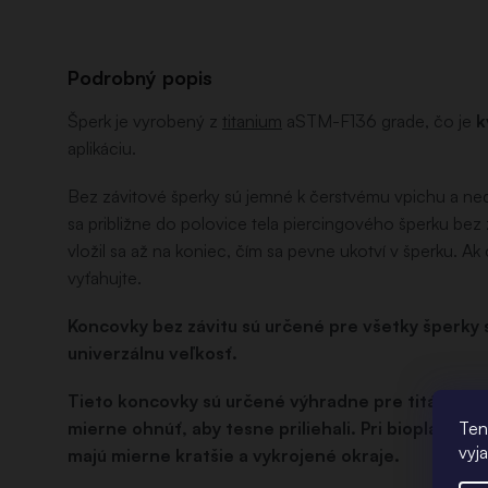
Podrobný popis
Šperk je vyrobený z
titanium
aSTM-F136 grade, čo je
k
aplikáciu.
Bez závitové šperky sú jemné k čerstvému vpichu a ne
sa približne do polovice tela piercingového šperku bez 
vložil sa až na koniec, čím sa pevne ukotví v šperku. 
vyťahujte.
Koncovky bez závitu sú určené pre všetky šperky
univerzálnu veľkosť.
Tieto koncovky sú určené výhradne pre titánové a
mierne ohnúť, aby tesne priliehali. Pri bioplasto
Ten
vyj
majú mierne kratšie a vykrojené okraje.