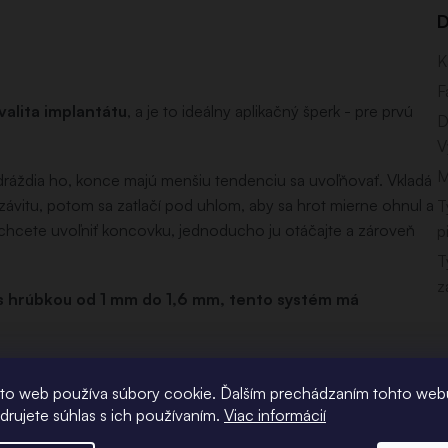
D
K
F
valita implantátu
, a je to ideálny aplikačný šperk - pre prvú
D
V
M
dráždia ho, konce majú menšiu tendenciu sa uvoľňovať. Vkladá
závitu, potom sa zatlačí pod uhlom, aby sa hrot mierne ohnul a
T
Ak chcete uvoľniť koncovku, jednoducho ju otáčajte a zároveň
p
T
z
 s hrúbkou od 1 mm do 1,6 mm, tento systém má
lebo oceľové šperky bez závitu, pretože sa musia
vých šperkoch to nie je možné, pretože konce bez závitu
to web používa súbory cookie. Ďalším prechádzaním tohto web
adrujete súhlas s ich používaním.
Viac informácií