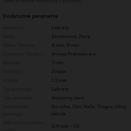
Šperk je možné sterilizovat v autoklávu.
Dodatočné parametre
Kategória
:
Labrety
Farba
:
Strieborná
,
Zlatá
Dĺžka / Priemer
:
6 mm, 8 mm
Dovozca / Výrobca
:
Atreya Premium sro
Materiál
:
Titán
Ozdoba
:
Zirkón
Hrúbka
:
1,2 mm
Typ piercingu
:
Labrety
Typ zatvárania
:
Vnútorný závit
Umiestnenie
Do ucha
,
Flat
,
Helix
,
Tragus
,
Ušný
piercingu
:
lalôčik
Veľkosť vnútorného
0,9 mm - US
závitu
: