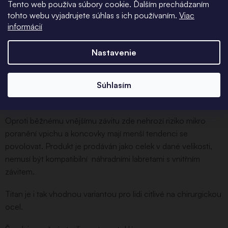
Tento web používa súbory cookie. Ďalším prechádzaním
tohto webu vyjadrujete súhlas s ich používaním.
Viac
informácií
Podrobný popis
Nastavenie
Titanová labreta s vnitřním šroubovacím závitem.
Velikost dle zvolené varianty.
Súhlasím
Materiál je shodný s titanem ASTM F-136.
Oproti běžnému vnějšímu závitu zde nehrozí riziko mikro
poranění vpichu a koncovky mají menší tendenci se
povolovat. Produkt je prodáván jako celek v dané velikosti,
nemusí být kompatibilní náhradními labretami s vnitřním
závitem.
Titan je i tak vhodnou variantou pro lidi citlivé na chirurgickou
ocel.