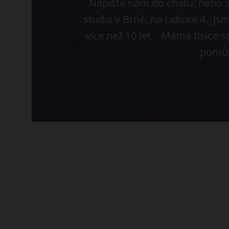
Napište nám do chatu, nebo s
studia v Brně, na Lidické 4. J
více než 10 let. Máme tisíce s
pomůž