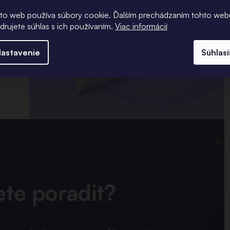
to web používa súbory cookie. Ďalším prechádzaním tohto web
adrujete súhlas s ich používaním.
Viac informácií
astavenie
Súhlas
í
de
ete poradit?