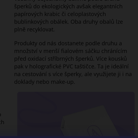
šperků do ekologických avšak elegantních
papírových krabic či celoplastových
bublinkových obálek. Oba druhy obalů lze
plně recyklovat.
Produkty od nás dostanete podle druhu a
množství v menší fialovém sáčku chránícím
před oxidací stříbrných šperků. Více kousků
pak v holografické PVC taštičce. Ta je i
deální
na cestování s více šperky, ale využijete ji i na
doklady nebo make-up.
o
ch