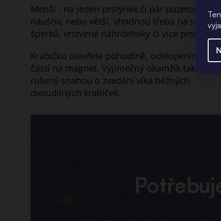
Menší - na jeden prstýnek či pár puzetových
Ten
náušnic nebo větší, vhodnou třeba na sadu
vyj
šperků, vrstvené náhrdelníky či více prstýnků.
N
Krabičku otevřete pohodlně, odklopením horn
částí na magnet. Výjimečný okamžik tak nebu
rušený snahou o zvedání víka běžných
dvoudílných krabiček.
Potřebuj