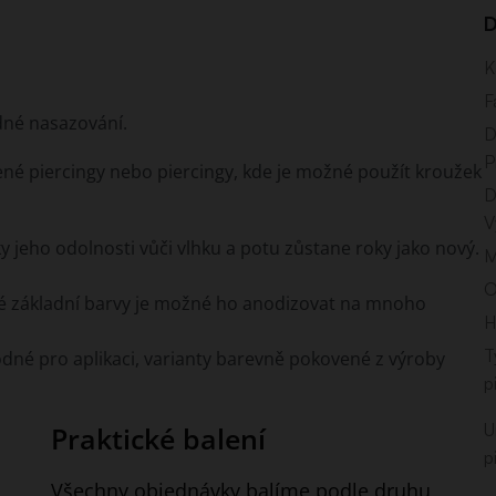
D
K
F
dné nasazování.
D
P
ené piercingy nebo piercingy, kde je možné použít kroužek
D
V
ky jeho odolnosti vůči vlhku a potu zůstane roky jako nový.
M
O
rné základní barvy je možné ho anodizovat na mnoho
H
T
vhodné pro aplikaci, varianty barevně pokovené z výroby
p
U
Praktické balení
p
Všechny objednávky balíme podle druhu