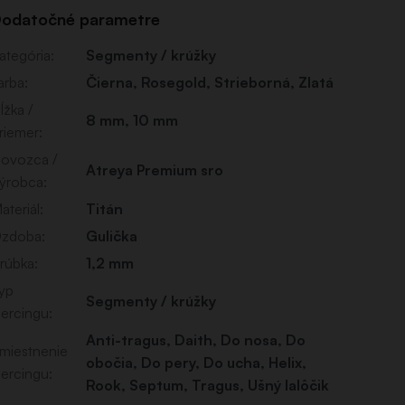
odatočné parametre
ategória
:
Segmenty / krúžky
arba
:
Čierna
,
Rosegold
,
Strieborná
,
Zlatá
ĺžka /
8 mm, 10 mm
riemer
:
ovozca /
Atreya Premium sro
ýrobca
:
ateriál
:
Titán
zdoba
:
Gulička
rúbka
:
1,2 mm
yp
Segmenty / krúžky
iercingu
:
Anti-tragus
,
Daith
,
Do nosa
,
Do
miestnenie
obočia
,
Do pery
,
Do ucha
,
Helix
,
iercingu
:
Rook
,
Septum
,
Tragus
,
Ušný lalôčik