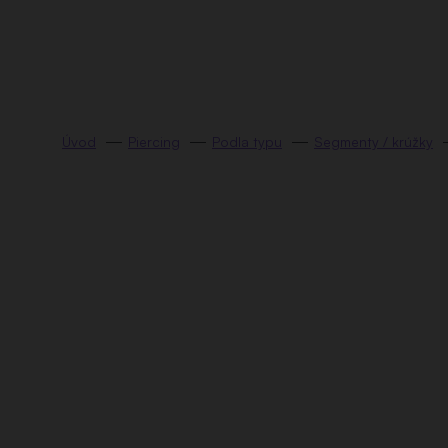
Prejsť
na
obsah
Piercing
Podla typu
Segmenty / krúžky