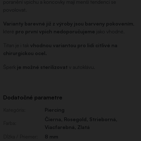
poranění vpichu a koncovky mají menší tendenci se
povolovat.
Varianty barevné již z výroby jsou barveny pokovením
,
které
pro první vpich nedoporučujeme
jako vhodné.
Titan je i tak
vhodnou variantou pro lidi citlivé na
chirurgickou ocel.
Šperk
je možné sterilizovat
v autoklávu.
Dodatočné parametre
Kategória
:
Piercing
Čierna
,
Rosegold
,
Strieborná
,
Farba
:
Viacfarebná
,
Zlatá
Dĺžka / Priemer
:
8 mm