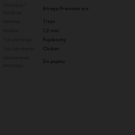
Dovozca /
Atreya Premium sro
Výrobca
:
Materiál
:
Titán
Hrúbka
:
1,2 mm
Typ piercingu
:
Pupíkovky
Typ zatvárania
:
Clicker
Umiestnenie
Do pupku
piercingu
: